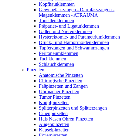
Kopfhautklemmen
Gewebefasszangen - Darmfasszangen -
Magenklemmen - ATRAUMA
Tonsillenklemmen
Präparier- und Ligaturklemmen
Gallen und Nierenklemmen
Hysterektomie- und Parametriumklemmen
Druck,- und Hämorrhoidenklemmen
Tupferzangen und Schwammzangen
Peritoneumklemmen
Tuchklemmen
Schlauchklemmen
Pinzetten
Anatomische Pinzetten
Chirurgische Pinzetten
Faßpinzetten und Zangen
Uhrmacher Pinzetten
Tumor Pinzetten
Knüpfpinzetten
Splitterpinzetten und Splitterzangen
Cilienpinzetten
Hals Nasen Ohren Pinzetten
Augenpinzetten
Kapselpinzetten
Fixierpinzetten