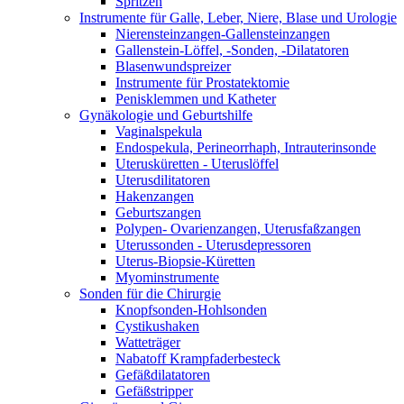
Spritzen
Instrumente für Galle, Leber, Niere, Blase und Urologie
Nierensteinzangen-Gallensteinzangen
Gallenstein-Löffel, -Sonden, -Dilatatoren
Blasenwundspreizer
Instrumente für Prostatektomie
Penisklemmen und Katheter
Gynäkologie und Geburtshilfe
Vaginalspekula
Endospekula, Perineorrhaph, Intrauterinsonde
Uterusküretten - Uteruslöffel
Uterusdilitatoren
Hakenzangen
Geburtszangen
Polypen- Ovarienzangen, Uterusfaßzangen
Uterussonden - Uterusdepressoren
Uterus-Biopsie-Küretten
Myominstrumente
Sonden für die Chirurgie
Knopfsonden-Hohlsonden
Cystikushaken
Watteträger
Nabatoff Krampfaderbesteck
Gefäßdilatatoren
Gefäßstripper