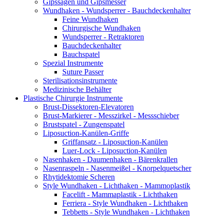
Gipssägen und Gipsmesser
Wundhaken - Wundsperrer - Bauchdeckenhalter
Feine Wundhaken
Chirurgische Wundhaken
Wundsperrer - Retraktoren
Bauchdeckenhalter
Bauchspatel
Spezial Instrumente
Suture Passer
Sterilisationsinstrumente
Medizinische Behälter
Plastische Chirurgie Instrumente
Brust-Dissektoren-Elevatoren
Brust-Markierer - Messzirkel - Messschieber
Brustspatel - Zungenspatel
Liposuction-Kanülen-Griffe
Griffansatz - Liposuction-Kanülen
Luer-Lock - Liposuction-Kanülen
Nasenhaken - Daumenhaken - Bärenkrallen
Nasenraspeln - Nasenmeißel - Knorpelquetscher
Rhytidektomie Scheren
Style Wundhaken - Lichthaken - Mammoplastik
Facelift - Mammaplastik - Lichthaken
Ferriera - Style Wundhaken - Lichthaken
Tebbetts - Style Wundhaken - Lichthaken