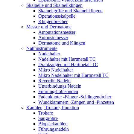
Skalpelle und Skalpellklingen
Skalpellgriffe und Skalpellklingen
Operationsskalpelle
Klingenbrecher
Messer und Dermatome
Amputationsmesser
Autopsiemesser
Dermatome und Klingen
Nahtinstrumente
Nadelhalter
Nadelhalter mit Hartmetall TC
Drahtzangen mit Hartmetall TC
Mikro Nadelhalter
Mikro Nadelhalter mit Hartmetall TC
Reverdin Nadeln
Unterbindungs Nadeln
Führungshohlsonden
Fadenknoter -Fänger -Schlingendreher
Wundklammern -Zangen und -Pinzetten
Kanülen, Trokare, Punktion
Trokare
Saugrohre
Biopsiekanülen
Führungsnadeln