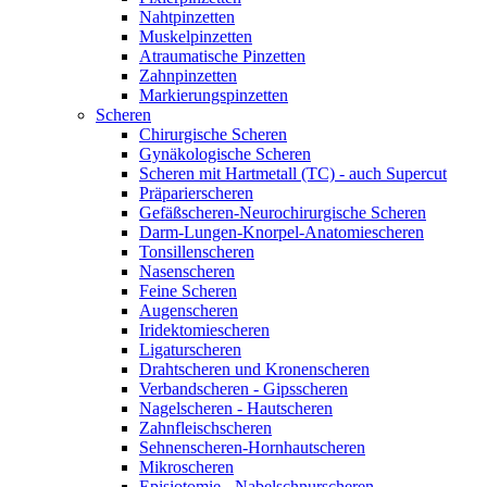
Nahtpinzetten
Muskelpinzetten
Atraumatische Pinzetten
Zahnpinzetten
Markierungspinzetten
Scheren
Chirurgische Scheren
Gynäkologische Scheren
Scheren mit Hartmetall (TC) - auch Supercut
Präparierscheren
Gefäßscheren-Neurochirurgische Scheren
Darm-Lungen-Knorpel-Anatomiescheren
Tonsillenscheren
Nasenscheren
Feine Scheren
Augenscheren
Iridektomiescheren
Ligaturscheren
Drahtscheren und Kronenscheren
Verbandscheren - Gipsscheren
Nagelscheren - Hautscheren
Zahnfleischscheren
Sehnenscheren-Hornhautscheren
Mikroscheren
Episiotomie - Nabelschnurscheren