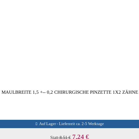
MAULBREITE 1,5 +-- 0,2 CHIRURGISCHE PINZETTE 1X2 ZÄHNE
Auf Lager - Lieferzeit ca. 2-5 Werktage
7,24 €
Statt
8,51 €