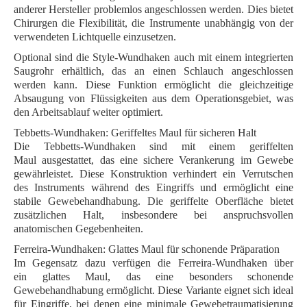
anderer Hersteller problemlos angeschlossen werden. Dies bietet
Chirurgen die Flexibilität, die Instrumente unabhängig von der
verwendeten Lichtquelle einzusetzen.
Optional sind die Style-Wundhaken auch mit einem
integrierten
Saugrohr
erhältlich, das an einen Schlauch angeschlossen
werden kann. Diese Funktion ermöglicht die gleichzeitige
Absaugung von Flüssigkeiten aus dem Operationsgebiet, was
den Arbeitsablauf weiter optimiert.
Tebbetts-Wundhaken: Geriffeltes Maul für sicheren Halt
Die
Tebbetts-Wundhaken
sind mit einem
geriffelten
Maul
ausgestattet, das eine sichere Verankerung im Gewebe
gewährleistet. Diese Konstruktion verhindert ein Verrutschen
des Instruments während des Eingriffs und ermöglicht eine
stabile Gewebehandhabung. Die geriffelte Oberfläche bietet
zusätzlichen Halt, insbesondere bei anspruchsvollen
anatomischen Gegebenheiten.
Ferreira-Wundhaken: Glattes Maul für schonende Präparation
Im Gegensatz dazu verfügen die
Ferreira-Wundhaken
über
ein
glattes Maul
, das eine besonders schonende
Gewebehandhabung ermöglicht. Diese Variante eignet sich ideal
für Eingriffe, bei denen eine minimale Gewebetraumatisierung