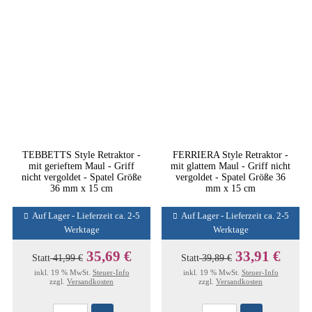
TEBBETTS Style Retraktor -
FERRIERA Style Retraktor -
mit gerieftem Maul - Griff
mit glattem Maul - Griff nicht
nicht vergoldet - Spatel Größe
vergoldet - Spatel Größe 36
36 mm x 15 cm
mm x 15 cm
Auf Lager - Lieferzeit ca. 2-5
Auf Lager - Lieferzeit ca. 2-5
Werktage
Werktage
35,69 €
33,91 €
Statt
41,99 €
Statt
39,89 €
inkl. 19 % MwSt.
Steuer-Info
inkl. 19 % MwSt.
Steuer-Info
zzgl.
Versandkosten
zzgl.
Versandkosten