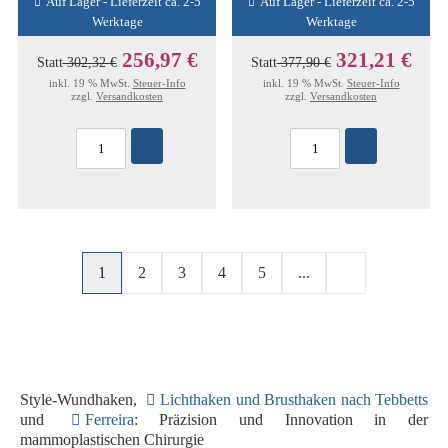
Auf Lager - Lieferzeit ca. 2-5
Auf Lager - Lieferzeit ca. 2-5
Werktage
Werktage
256,97 €
321,21 €
Statt
302,32 €
Statt
377,90 €
inkl. 19 % MwSt.
Steuer-Info
inkl. 19 % MwSt.
Steuer-Info
zzgl.
Versandkosten
zzgl.
Versandkosten
1
2
3
4
5
...
Style-Wundhaken,
Lichthaken und Brusthaken nach Tebbetts
und
Ferreira
: Präzision und Innovation in der
mammoplastischen Chirurgie