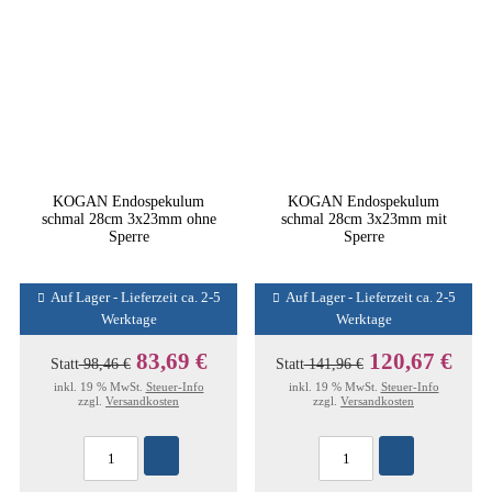
KOGAN Endospekulum
KOGAN Endospekulum
schmal 28cm 3x23mm ohne
schmal 28cm 3x23mm mit
Sperre
Sperre
Auf Lager - Lieferzeit ca. 2-5
Auf Lager - Lieferzeit ca. 2-5
Werktage
Werktage
83,69 €
120,67 €
Statt
98,46 €
Statt
141,96 €
inkl. 19 % MwSt.
Steuer-Info
inkl. 19 % MwSt.
Steuer-Info
zzgl.
Versandkosten
zzgl.
Versandkosten