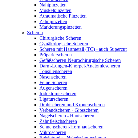
Nahtpinzetten
Muskelpinzetten
Atraumatische Pinzetten
Zahnpinzetten
Markierungspinzetten
Scheren
Chirurgische Scheren
Gynäkologische Scheren
Scheren mit Hartmetall (TC) - auch Supercut
Präparierscheren
Gefäßscheren-Neurochirurgische Scheren
Darm-Lungen-Knorpel-Anatomiescheren
Tonsillenscheren
Nasenscheren
Feine Scheren
Augenscheren
Iridektomiescheren
Ligaturscheren
Drahtscheren und Kronenscheren
Verbandscheren - Gipsscheren
Nagelscheren - Hautscheren
Zahnfleischscheren
Sehnenscheren-Hornhautscheren
Mikroscheren
Episiotomie - Nabelschnurscheren