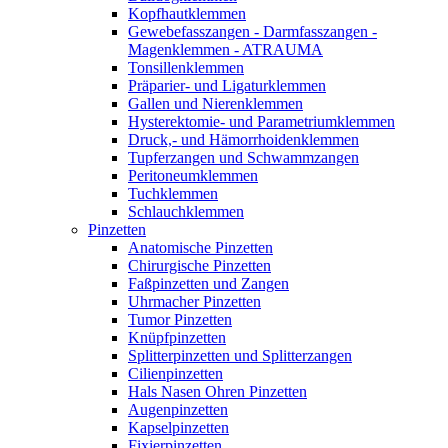
Kopfhautklemmen
Gewebefasszangen - Darmfasszangen -
Magenklemmen - ATRAUMA
Tonsillenklemmen
Präparier- und Ligaturklemmen
Gallen und Nierenklemmen
Hysterektomie- und Parametriumklemmen
Druck,- und Hämorrhoidenklemmen
Tupferzangen und Schwammzangen
Peritoneumklemmen
Tuchklemmen
Schlauchklemmen
Pinzetten
Anatomische Pinzetten
Chirurgische Pinzetten
Faßpinzetten und Zangen
Uhrmacher Pinzetten
Tumor Pinzetten
Knüpfpinzetten
Splitterpinzetten und Splitterzangen
Cilienpinzetten
Hals Nasen Ohren Pinzetten
Augenpinzetten
Kapselpinzetten
Fixierpinzetten