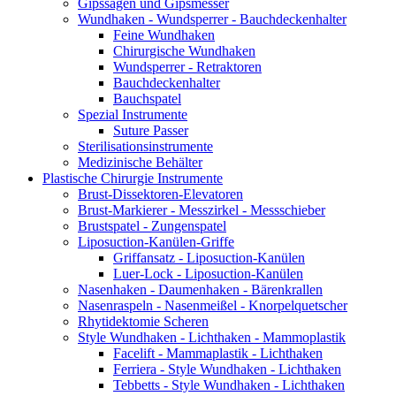
Gipssägen und Gipsmesser
Wundhaken - Wundsperrer - Bauchdeckenhalter
Feine Wundhaken
Chirurgische Wundhaken
Wundsperrer - Retraktoren
Bauchdeckenhalter
Bauchspatel
Spezial Instrumente
Suture Passer
Sterilisationsinstrumente
Medizinische Behälter
Plastische Chirurgie Instrumente
Brust-Dissektoren-Elevatoren
Brust-Markierer - Messzirkel - Messschieber
Brustspatel - Zungenspatel
Liposuction-Kanülen-Griffe
Griffansatz - Liposuction-Kanülen
Luer-Lock - Liposuction-Kanülen
Nasenhaken - Daumenhaken - Bärenkrallen
Nasenraspeln - Nasenmeißel - Knorpelquetscher
Rhytidektomie Scheren
Style Wundhaken - Lichthaken - Mammoplastik
Facelift - Mammaplastik - Lichthaken
Ferriera - Style Wundhaken - Lichthaken
Tebbetts - Style Wundhaken - Lichthaken