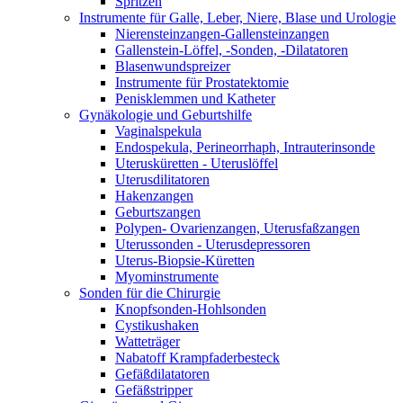
Spritzen
Instrumente für Galle, Leber, Niere, Blase und Urologie
Nierensteinzangen-Gallensteinzangen
Gallenstein-Löffel, -Sonden, -Dilatatoren
Blasenwundspreizer
Instrumente für Prostatektomie
Penisklemmen und Katheter
Gynäkologie und Geburtshilfe
Vaginalspekula
Endospekula, Perineorrhaph, Intrauterinsonde
Uterusküretten - Uteruslöffel
Uterusdilitatoren
Hakenzangen
Geburtszangen
Polypen- Ovarienzangen, Uterusfaßzangen
Uterussonden - Uterusdepressoren
Uterus-Biopsie-Küretten
Myominstrumente
Sonden für die Chirurgie
Knopfsonden-Hohlsonden
Cystikushaken
Watteträger
Nabatoff Krampfaderbesteck
Gefäßdilatatoren
Gefäßstripper