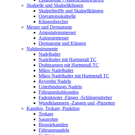
Skalpelle und Skalpellklingen
Skalpellgriffe und Skalpellklingen
Operationsskalpelle
Klingenbrecher
Messer und Dermatome
Amputationsmesser
Autopsiemesser
Dermatome und Klingen
Nahtinstrumente
Nadelhalter
Nadelhalter mit Hartmetall TC
Drahtzangen mit Hartmetall TC
Mikro Nadelhalter
Mikro Nadelhalter mit Hartmetall TC
Reverdin Nadeln
Unterbindungs Nadeln
Führungshohlsonden
Fadenknoter -Fänger -Schlingendreher
Wundklammern -Zangen und -Pinzetten
Kanülen, Trokare, Punktion
Trokare
Saugrohre
Biopsiekanülen
Führungsnadeln