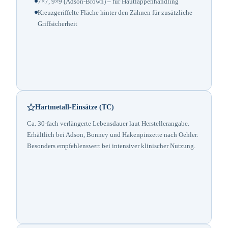
7×7, 9×9 (Adson-Brown) – für Hautlappenhandling
Kreuzgeriffelte Fläche hinter den Zähnen für zusätzliche
Griffsicherheit
Hartmetall-Einsätze (TC)
Ca. 30-fach verlängerte Lebensdauer laut Herstellerangabe.
Erhältlich bei Adson, Bonney und Hakenpinzette nach Oehler.
Besonders empfehlenswert bei intensiver klinischer Nutzung.