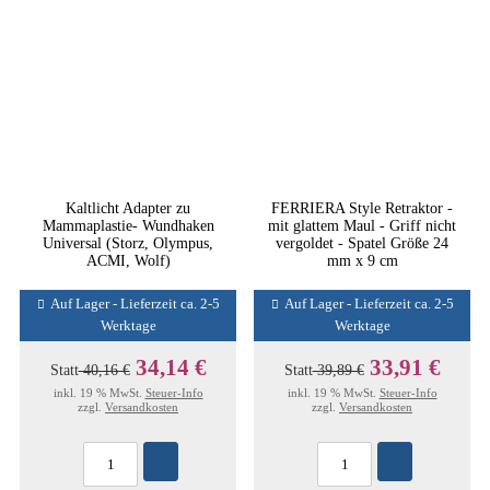
Kaltlicht Adapter zu
FERRIERA Style Retraktor -
Mammaplastie- Wundhaken
mit glattem Maul - Griff nicht
Universal (Storz, Olympus,
vergoldet - Spatel Größe 24
ACMI, Wolf)
mm x 9 cm
Auf Lager - Lieferzeit ca. 2-5
Auf Lager - Lieferzeit ca. 2-5
Werktage
Werktage
34,14 €
33,91 €
Statt
40,16 €
Statt
39,89 €
inkl. 19 % MwSt.
Steuer-Info
inkl. 19 % MwSt.
Steuer-Info
zzgl.
Versandkosten
zzgl.
Versandkosten