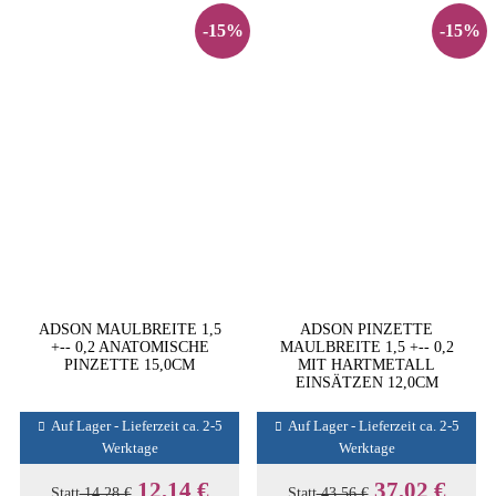
-15%
-15%
ADSON MAULBREITE 1,5
ADSON PINZETTE
+-- 0,2 ANATOMISCHE
MAULBREITE 1,5 +-- 0,2
PINZETTE 15,0CM
MIT HARTMETALL
EINSÄTZEN 12,0CM
Auf Lager - Lieferzeit ca. 2-5
Auf Lager - Lieferzeit ca. 2-5
Werktage
Werktage
12,14 €
37,02 €
Statt
14,28 €
Statt
43,56 €