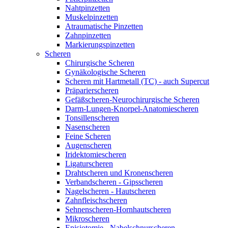
Nahtpinzetten
Muskelpinzetten
Atraumatische Pinzetten
Zahnpinzetten
Markierungspinzetten
Scheren
Chirurgische Scheren
Gynäkologische Scheren
Scheren mit Hartmetall (TC) - auch Supercut
Präparierscheren
Gefäßscheren-Neurochirurgische Scheren
Darm-Lungen-Knorpel-Anatomiescheren
Tonsillenscheren
Nasenscheren
Feine Scheren
Augenscheren
Iridektomiescheren
Ligaturscheren
Drahtscheren und Kronenscheren
Verbandscheren - Gipsscheren
Nagelscheren - Hautscheren
Zahnfleischscheren
Sehnenscheren-Hornhautscheren
Mikroscheren
Episiotomie - Nabelschnurscheren