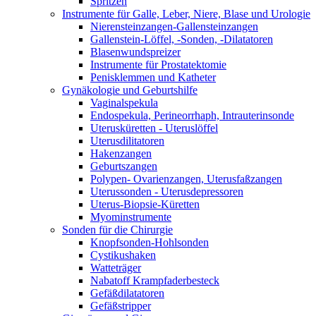
Spritzen
Instrumente für Galle, Leber, Niere, Blase und Urologie
Nierensteinzangen-Gallensteinzangen
Gallenstein-Löffel, -Sonden, -Dilatatoren
Blasenwundspreizer
Instrumente für Prostatektomie
Penisklemmen und Katheter
Gynäkologie und Geburtshilfe
Vaginalspekula
Endospekula, Perineorrhaph, Intrauterinsonde
Uterusküretten - Uteruslöffel
Uterusdilitatoren
Hakenzangen
Geburtszangen
Polypen- Ovarienzangen, Uterusfaßzangen
Uterussonden - Uterusdepressoren
Uterus-Biopsie-Küretten
Myominstrumente
Sonden für die Chirurgie
Knopfsonden-Hohlsonden
Cystikushaken
Watteträger
Nabatoff Krampfaderbesteck
Gefäßdilatatoren
Gefäßstripper