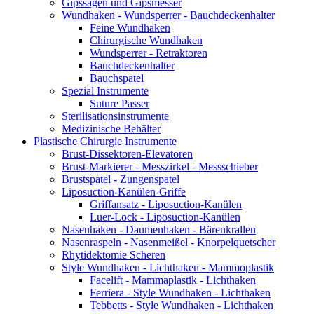
Gipssägen und Gipsmesser
Wundhaken - Wundsperrer - Bauchdeckenhalter
Feine Wundhaken
Chirurgische Wundhaken
Wundsperrer - Retraktoren
Bauchdeckenhalter
Bauchspatel
Spezial Instrumente
Suture Passer
Sterilisationsinstrumente
Medizinische Behälter
Plastische Chirurgie Instrumente
Brust-Dissektoren-Elevatoren
Brust-Markierer - Messzirkel - Messschieber
Brustspatel - Zungenspatel
Liposuction-Kanülen-Griffe
Griffansatz - Liposuction-Kanülen
Luer-Lock - Liposuction-Kanülen
Nasenhaken - Daumenhaken - Bärenkrallen
Nasenraspeln - Nasenmeißel - Knorpelquetscher
Rhytidektomie Scheren
Style Wundhaken - Lichthaken - Mammoplastik
Facelift - Mammaplastik - Lichthaken
Ferriera - Style Wundhaken - Lichthaken
Tebbetts - Style Wundhaken - Lichthaken