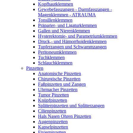
Kopfhautklemmen
Gewebefasszangen - Darmfasszangen -
Magenklemmen - ATRAUMA
Tonsillenklemmen
Präparier- und Ligaturklemmen
Gallen und Nierenklemmen
Hysterektomie- und Parametriumklemmen
Druck,- und Hämorrhoidenklemmen
Tupferzangen und Schwammzangen
Peritoneumklemmen
Tuchklemmen
Schlauchklemmen
Pinzetten
Anatomische Pinzetten
Chirurgische Pinzetten
Faßpinzetten und Zangen
Uhrmacher Pinzetten
Tumor Pinzetten
Knüpfpinzetten
Splitterpinzetten und Splitterzangen
Cilienpinzetten
Hals Nasen Ohren Pinzetten
Augenpinzetten
Kapselpinzetten
Fixierpinzetten