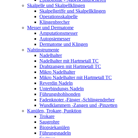
Skalpelle und Skalpellklingen
Skalpellgriffe und Skalpellklingen
Operationsskalpelle
Klingenbrecher
Messer und Dermatome
Amputationsmesser
Autopsiemesser
Dermatome und Klingen
Nahtinstrumente
Nadelhalter
Nadelhalter mit Hartmetall TC
Drahtzangen mit Hartmetall TC
Mikro Nadelhalter
Mikro Nadelhalter mit Hartmetall TC
Reverdin Nadeln
Unterbindungs Nadeln
Führungshohlsonden
Fadenknoter -Fänger -Schlingendreher
Wundklammern -Zangen und -Pinzetten
Kanülen, Trokare, Punktion
Trokare
Saugrohre
Biopsiekanülen
Führungsnadeln