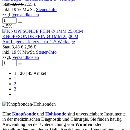
Statt
3,00 €
2,55 €
inkl. 19 % MwSt.
Steuer-Info
zzgl.
Versandkosten
-15%
KNOPFSONDE FEIN Ø 1MM 25,0CM
Auf Lager - Lieferzeit ca. 2-5 Werktage
Statt
3,48 €
2,96 €
inkl. 19 % MwSt.
Steuer-Info
zzgl.
Versandkosten
1
-
20
|
45
Artikel
1
2
3
EIne
Knopfsonde
und
Hohlsonde
sind unverzichtbare Instrumente
in der medizinischen Diagnostik und Chirurgie. Sie finden häufig
Anwendung bei der Untersuchung von
Wunden
oder
Fistelkanälen
, um deren Tiefe, Ausdehnung und Verlauf genau zu