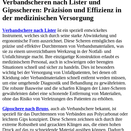
Verbandscheren nach Lister und
Gipsscheren: Präzision und Effizienz in
der medizinischen Versorgung
Verbandschere nach Lister
íst ein speziell entwickeltes
Instrument, welches sich durch seine starke Abwinkelung und
ergonomische Form auszeichnet. Diese Scheren ermöglichen das
präzise und effektive Durchtrennen von Verbandsmaterialien, was
sie zu einem unverzichtbaren Werkzeug in der Notfall- und
Unfallchirurgie macht. Ihre einzigartige Konstruktion erlaubt es
medizinischem Personal, auch in schwierigen oder beengten
Situationen schnell und sicher zu handeln. Dies ist besonders
wichtig bei der Versorgung von Unfallpatienten, bei denen oft
Kleidung oder Verbandmaterialien schnell entfernt werden müssen,
um eine umgehende Diagnostik und Behandlung zu gewährleisten.
Die robuste Bauweise und die scharfen Klingen der Lister-Scheren
gewährleisten dabei eine schonende Entfernung von Materialien,
ohne das Risiko von Verletzungen des Patienten zu erhöhen.
Gipsschere nach Bruns
, auch als Verbandschere bekannt, ist
speziell für das Durchtrennen von Verbänden aus Polycarbonat oder
leichtem Gips konzipiert. Diese Scheren zeichnen sich durch ihre
extreme Robustheit und gezackten Klingen aus, die einen hohen
Druck auf das zu schneidende Material ausüben können. Dadurch