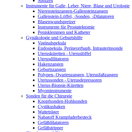
Spritzen
Instrumente für Galle, Leber, Niere, Blase und Urologie
Nierensteinzangen-Gallensteinzangen
Gallenstein-Löffel, -Sonden, -Dilatatoren
Blasenwundspreizer
Instrumente für Prostatektomie
Penisklemmen und Katheter
Gynäkologie und Geburtshilfe
Vaginalspekula
Endospekula, Perineorrhaph, Intrauterinsonde
Uterusküretten - Uteruslöffel
Uterusdilitatoren
Hakenzangen
Geburtszangen
Polypen- Ovarienzangen, Uterusfaßzangen
Uterussonden - Uterusdepressoren
Uterus-Biopsie-Küretten
Myominstrumente
Sonden für die Chirurgie
Knopfsonden-Hohlsonden
Cystikushaken
Watteträger
Nabatoff Krampfaderbesteck
Gefäßdilatatoren
Gefäßstripper