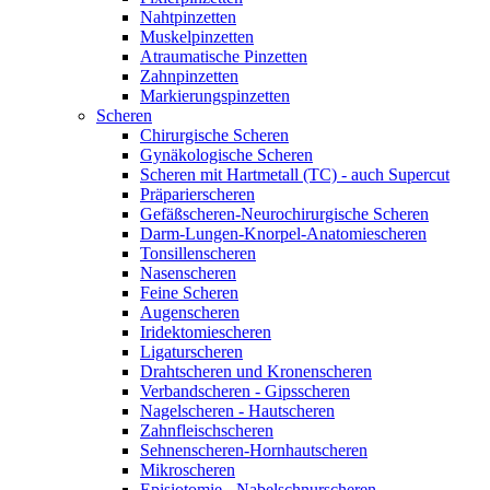
Nahtpinzetten
Muskelpinzetten
Atraumatische Pinzetten
Zahnpinzetten
Markierungspinzetten
Scheren
Chirurgische Scheren
Gynäkologische Scheren
Scheren mit Hartmetall (TC) - auch Supercut
Präparierscheren
Gefäßscheren-Neurochirurgische Scheren
Darm-Lungen-Knorpel-Anatomiescheren
Tonsillenscheren
Nasenscheren
Feine Scheren
Augenscheren
Iridektomiescheren
Ligaturscheren
Drahtscheren und Kronenscheren
Verbandscheren - Gipsscheren
Nagelscheren - Hautscheren
Zahnfleischscheren
Sehnenscheren-Hornhautscheren
Mikroscheren
Episiotomie - Nabelschnurscheren