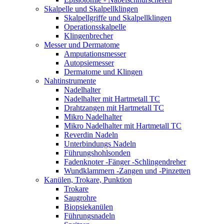
Skalpelle und Skalpellklingen
Skalpellgriffe und Skalpellklingen
Operationsskalpelle
Klingenbrecher
Messer und Dermatome
Amputationsmesser
Autopsiemesser
Dermatome und Klingen
Nahtinstrumente
Nadelhalter
Nadelhalter mit Hartmetall TC
Drahtzangen mit Hartmetall TC
Mikro Nadelhalter
Mikro Nadelhalter mit Hartmetall TC
Reverdin Nadeln
Unterbindungs Nadeln
Führungshohlsonden
Fadenknoter -Fänger -Schlingendreher
Wundklammern -Zangen und -Pinzetten
Kanülen, Trokare, Punktion
Trokare
Saugrohre
Biopsiekanülen
Führungsnadeln