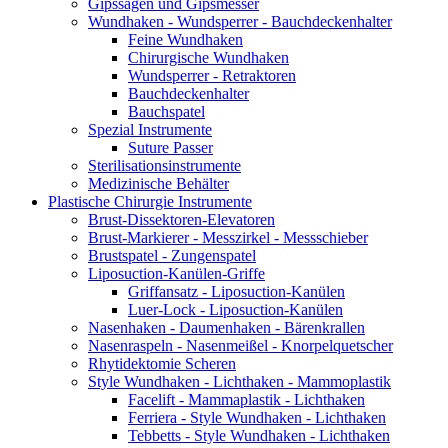
Gipssägen und Gipsmesser
Wundhaken - Wundsperrer - Bauchdeckenhalter
Feine Wundhaken
Chirurgische Wundhaken
Wundsperrer - Retraktoren
Bauchdeckenhalter
Bauchspatel
Spezial Instrumente
Suture Passer
Sterilisationsinstrumente
Medizinische Behälter
Plastische Chirurgie Instrumente
Brust-Dissektoren-Elevatoren
Brust-Markierer - Messzirkel - Messschieber
Brustspatel - Zungenspatel
Liposuction-Kanülen-Griffe
Griffansatz - Liposuction-Kanülen
Luer-Lock - Liposuction-Kanülen
Nasenhaken - Daumenhaken - Bärenkrallen
Nasenraspeln - Nasenmeißel - Knorpelquetscher
Rhytidektomie Scheren
Style Wundhaken - Lichthaken - Mammoplastik
Facelift - Mammaplastik - Lichthaken
Ferriera - Style Wundhaken - Lichthaken
Tebbetts - Style Wundhaken - Lichthaken