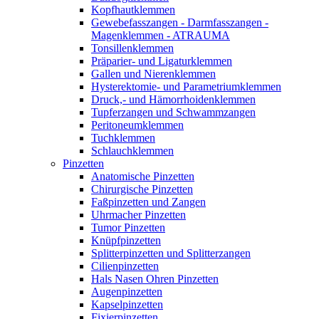
Kopfhautklemmen
Gewebefasszangen - Darmfasszangen -
Magenklemmen - ATRAUMA
Tonsillenklemmen
Präparier- und Ligaturklemmen
Gallen und Nierenklemmen
Hysterektomie- und Parametriumklemmen
Druck,- und Hämorrhoidenklemmen
Tupferzangen und Schwammzangen
Peritoneumklemmen
Tuchklemmen
Schlauchklemmen
Pinzetten
Anatomische Pinzetten
Chirurgische Pinzetten
Faßpinzetten und Zangen
Uhrmacher Pinzetten
Tumor Pinzetten
Knüpfpinzetten
Splitterpinzetten und Splitterzangen
Cilienpinzetten
Hals Nasen Ohren Pinzetten
Augenpinzetten
Kapselpinzetten
Fixierpinzetten