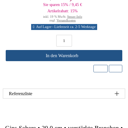
Sie sparen 15% / 9,45 €
Artikelrabatt: 15%
inkl. 19 % MwSt.
Steuer-Info
zzgl.
Versandkosten
Auf Lager - Lieferzeit ca. 2-5 Werktage
In den Warenkorb
Referenzliste
Gips Schere • 20,0 cm • verstärkte Branchen •