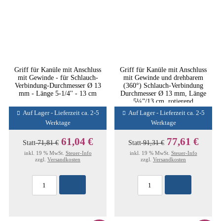
Griff für Kanüle mit Anschluss
Griff für Kanüle mit Anschluss
mit Gewinde - für Schlauch-
mit Gewinde und drehbarem
Verbindung-Durchmesser Ø 13
(360°) Schlauch-Verbindung
mm - Länge 5-1/4'' - 13 cm
Durchmesser Ø 13 mm, Länge
5¼”/13 cm, rotierend
Auf Lager - Lieferzeit ca. 2-5
Auf Lager - Lieferzeit ca. 2-5
Werktage
Werktage
61,04 €
77,61 €
Statt
71,81 €
Statt
91,31 €
inkl. 19 % MwSt.
Steuer-Info
inkl. 19 % MwSt.
Steuer-Info
zzgl.
Versandkosten
zzgl.
Versandkosten