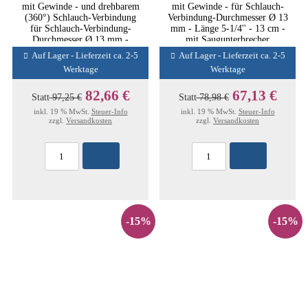
mit Gewinde - und drehbarem
mit Gewinde - für Schlauch-
(360°) Schlauch-Verbindung
Verbindung-Durchmesser Ø 13
für Schlauch-Verbindung-
mm - Länge 5-1/4'' - 13 cm -
Durchmesser Ø 13 mm -
mit Saugunterbrecher
Länge 5-1/4'' - 13 cm - mit
Auf Lager - Lieferzeit ca. 2-5
Auf Lager - Lieferzeit ca. 2-5
Saugunterbrecher
Werktage
Werktage
82,66 €
67,13 €
Statt
97,25 €
Statt
78,98 €
inkl. 19 % MwSt.
Steuer-Info
inkl. 19 % MwSt.
Steuer-Info
zzgl.
Versandkosten
zzgl.
Versandkosten
-15%
-15%