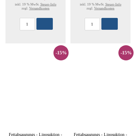
inkl. 19 % MwSt.
Steuer-Info
inkl. 19 % MwSt.
Steuer-Info
zzgl.
Versandkosten
zzgl.
Versandkosten
-15%
-15%
Fettabsaugungs - Liposuktion -
Fettabsaugungs - Liposuktion -