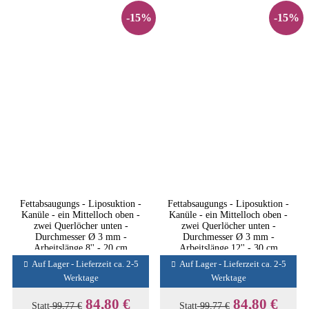
-15%
-15%
Fettabsaugungs - Liposuktion -
Fettabsaugungs - Liposuktion -
Kanüle - ein Mittelloch oben -
Kanüle - ein Mittelloch oben -
zwei Querlöcher unten -
zwei Querlöcher unten -
Durchmesser Ø 3 mm -
Durchmesser Ø 3 mm -
Arbeitslänge 8'' - 20 cm
Arbeitslänge 12'' - 30 cm
Auf Lager - Lieferzeit ca. 2-5
Auf Lager - Lieferzeit ca. 2-5
Werktage
Werktage
84,80 €
84,80 €
Statt
99,77 €
Statt
99,77 €