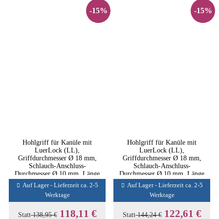
-15%
-15%
Hohlgriff für Kanüle mit
Hohlgriff für Kanüle mit
LuerLock (LL),
LuerLock (LL),
Griffdurchmesser Ø 18 mm,
Griffdurchmesser Ø 18 mm,
Schlauch-Anschluss-
Schlauch-Anschluss-
Durchmesser Ø 10 mm, Länge
Durchmesser Ø 10 mm, Länge
16,5 cm / 6-1/2"
16,5 cm / 6-1/2", mit
Auf Lager - Lieferzeit ca. 2-5
Auf Lager - Lieferzeit ca. 2-5
Saugunterbrecher
Werktage
Werktage
118,11 €
122,61 €
Statt
138,95 €
Statt
144,24 €