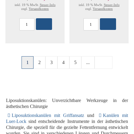
inkl. 19 % MwSt.
Steuer-Info
inkl. 19 % MwSt.
Steuer-Info
zzgl.
Versandkosten
zzgl.
Versandkosten
1
2
3
4
5
...
Liposuktionskanülen: Unverzichtbare Werkzeuge in der
ästhetischen Chirurgie
Liposuktionskanülen mit Griffansatz
und
Kanülen mit
Luer-Lock
sind entscheidende Instrumente in der ästhetischen
Chirurgie, die speziell für die gezielte Fettentfernung entwickelt
wurden. Sie sind in verschiedenen Längen und Durchmessern