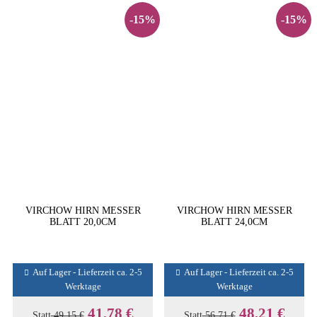
-15%
-15%
VIRCHOW HIRN MESSER
VIRCHOW HIRN MESSER
BLATT 20,0CM
BLATT 24,0CM
Auf Lager - Lieferzeit ca. 2-5
Auf Lager - Lieferzeit ca. 2-5
Werktage
Werktage
41,78 €
48,21 €
Statt
49,15 €
Statt
56,71 €