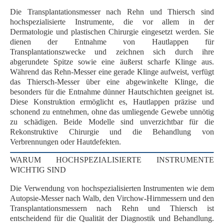
Die
Transplantationsmesser nach Rehn und Thiersch
sind
hochspezialisierte Instrumente, die vor allem in der
Dermatologie
und
plastischen Chirurgie
eingesetzt werden. Sie
dienen der
Entnahme von Hautlappen
für
Transplantationszwecke und zeichnen sich durch ihre
abgerundete Spitze
sowie eine
äußerst scharfe Klinge
aus.
Während das
Rehn-Messer
eine gerade Klinge aufweist, verfügt
das
Thiersch-Messer
über eine
abgewinkelte Klinge
, die
besonders für die Entnahme dünner Hautschichten geeignet ist.
Diese Konstruktion ermöglicht es,
Hautlappen präzise und
schonend
zu entnehmen, ohne das umliegende Gewebe unnötig
zu schädigen. Beide Modelle sind unverzichtbar für die
Rekonstruktive Chirurgie
und die Behandlung von
Verbrennungen oder Hautdefekten.
WARUM HOCHSPEZIALISIERTE INSTRUMENTE
WICHTIG SIND
Die Verwendung von hochspezialisierten Instrumenten wie dem
Autopsie-Messer nach Walb, den Virchow-Hirnmessern und den
Transplantationsmessern nach Rehn und Thiersch ist
entscheidend für die
Qualität der Diagnostik und Behandlung
.