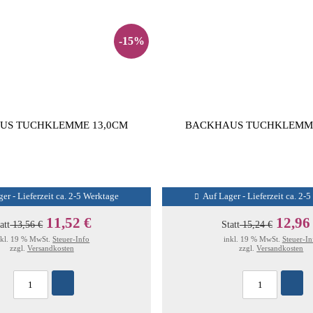
-15%
US TUCHKLEMME 13,0CM
BACKHAUS TUCHKLEMME
er - Lieferzeit ca. 2-5 Werktage
Auf Lager - Lieferzeit ca. 2-
11,52 €
12,96
att
13,56 €
Statt
15,24 €
nkl. 19 % MwSt.
Steuer-Info
inkl. 19 % MwSt.
Steuer-In
zzgl.
Versandkosten
zzgl.
Versandkosten