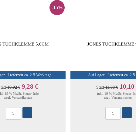
-15%
S TUCHKLEMME 5,0CM
JONES TUCHKLEMME 
er - Lieferzeit ca. 2-5 Werktage
Auf Lager - Lieferzeit ca. 2-
9,28 €
10,10
tatt
10,92 €
Statt
11,88 €
nkl. 19 % MwSt.
Steuer-Info
inkl. 19 % MwSt.
Steuer-In
zzgl.
Versandkosten
zzgl.
Versandkosten