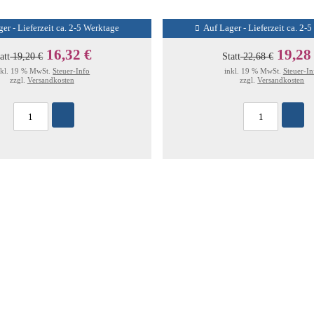
er - Lieferzeit ca. 2-5 Werktage
Auf Lager - Lieferzeit ca. 2-
16,32 €
19,28
att
19,20 €
Statt
22,68 €
nkl. 19 % MwSt.
Steuer-Info
inkl. 19 % MwSt.
Steuer-In
zzgl.
Versandkosten
zzgl.
Versandkosten