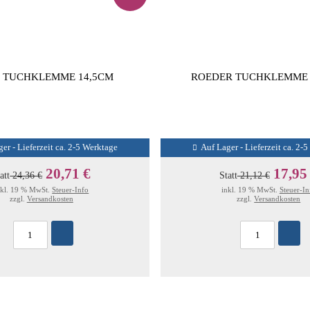
S TUCHKLEMME 14,5CM
ROEDER TUCHKLEMME 
er - Lieferzeit ca. 2-5 Werktage
Auf Lager - Lieferzeit ca. 2-
20,71 €
17,95
att
24,36 €
Statt
21,12 €
nkl. 19 % MwSt.
Steuer-Info
inkl. 19 % MwSt.
Steuer-In
zzgl.
Versandkosten
zzgl.
Versandkosten