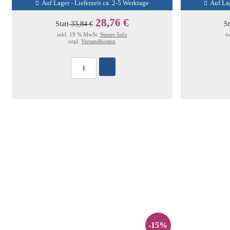
Auf Lager - Lieferzeit ca. 2-5 Werktage
Auf Lag
28,76 €
Statt
33,84 €
St
inkl. 19 % MwSt.
Steuer-Info
i
zzgl.
Versandkosten
-15%