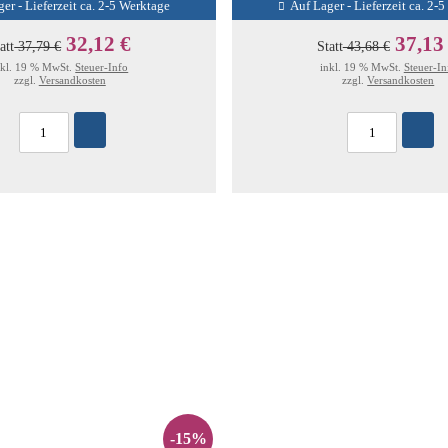
er - Lieferzeit ca. 2-5 Werktage
Auf Lager - Lieferzeit ca. 2-
32,12 €
37,13
att
37,79 €
Statt
43,68 €
nkl. 19 % MwSt.
Steuer-Info
inkl. 19 % MwSt.
Steuer-In
zzgl.
Versandkosten
zzgl.
Versandkosten
-15%