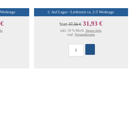
5 Werktage
Auf Lager - Lieferzeit ca. 2-5 Werktage
 €
31,93 €
Statt
37,56 €
fo
inkl. 19 % MwSt.
Steuer-Info
zzgl.
Versandkosten