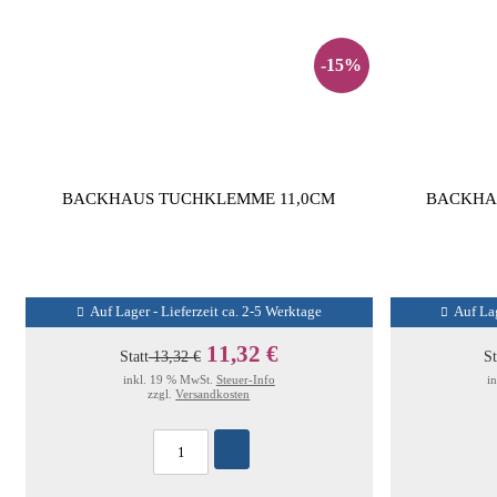
-15%
BACKHAUS TUCHKLEMME 11,0CM
BACKHA
Auf Lager - Lieferzeit ca. 2-5 Werktage
Auf Lag
11,32 €
Statt
13,32 €
St
inkl. 19 % MwSt.
Steuer-Info
i
zzgl.
Versandkosten