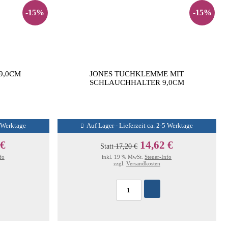
-15%
-15%
9,0CM
JONES TUCHKLEMME MIT
SCHLAUCHHALTER 9,0CM
5 Werktage
Auf Lager - Lieferzeit ca. 2-5 Werktage
 €
14,62 €
Statt
17,20 €
fo
inkl. 19 % MwSt.
Steuer-Info
zzgl.
Versandkosten