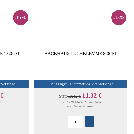
-15%
-15%
 15,0CM
BACKHAUS TUCHKLEMME 8,0CM
5 Werktage
Auf Lager - Lieferzeit ca. 2-5 Werktage
 €
11,32 €
Statt
13,32 €
fo
inkl. 19 % MwSt.
Steuer-Info
zzgl.
Versandkosten