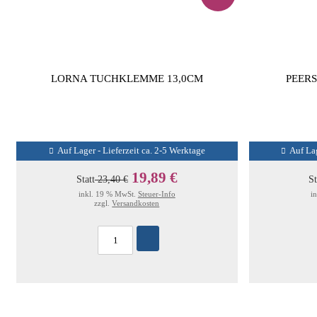
LORNA TUCHKLEMME 13,0CM
PEER
Auf Lager - Lieferzeit ca. 2-5 Werktage
Auf Lag
19,89 €
Statt
23,40 €
St
inkl. 19 % MwSt.
Steuer-Info
i
zzgl.
Versandkosten