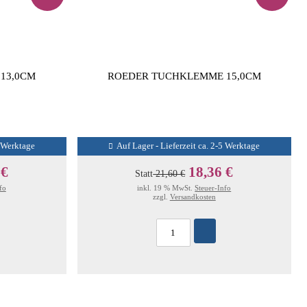
13,0CM
ROEDER TUCHKLEMME 15,0CM
5 Werktage
Auf Lager - Lieferzeit ca. 2-5 Werktage
 €
18,36 €
Statt
21,60 €
fo
inkl. 19 % MwSt.
Steuer-Info
zzgl.
Versandkosten