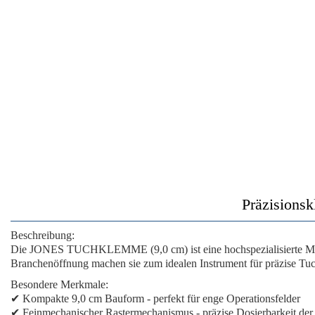
Präzisionsk
Beschreibung:
Die
JONES TUCHKLEMME (9,0 cm)
ist eine hochspezialisierte 
Branchenöffnung
machen sie zum idealen Instrument für präzise Tuc
Besondere Merkmale:
✔
Kompakte 9,0 cm Bauform
- perfekt für enge Operationsfelder
✔
Feinmechanischer Rastermechanismus
- präzise Dosierbarkeit der