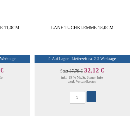
 11,0CM
LANE TUCHKLEMME 18,0CM
5 Werktage
Auf Lager - Lieferzeit ca. 2-5 Werktage
 €
32,12 €
Statt
37,79 €
fo
inkl. 19 % MwSt.
Steuer-Info
zzgl.
Versandkosten