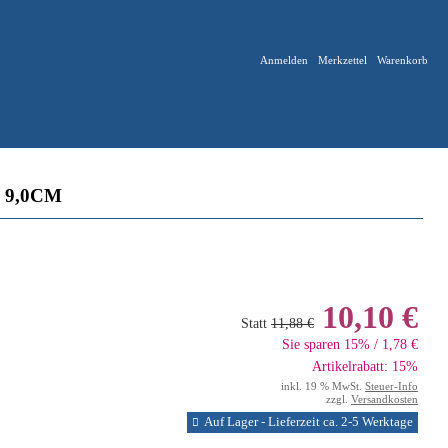
Anmelden
Merkzettel
Warenkorb
9,0CM
10,10 €
Statt
11,88 €
Sie sparen 15% / 1,78 €
Artikelrabatt: 15%
inkl. 19 % MwSt.
Steuer-Info
zzgl.
Versandkosten
Auf Lager - Lieferzeit ca. 2-5 Werktage