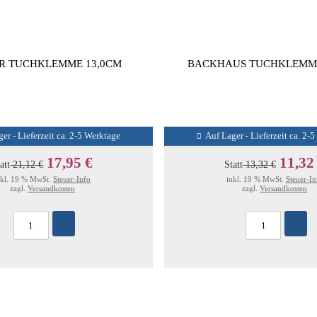
R TUCHKLEMME 13,0CM
BACKHAUS TUCHKLEMME
er - Lieferzeit ca. 2-5 Werktage
Auf Lager - Lieferzeit ca. 2-
17,95 €
11,32
att
21,12 €
Statt
13,32 €
nkl. 19 % MwSt.
Steuer-Info
inkl. 19 % MwSt.
Steuer-In
zzgl.
Versandkosten
zzgl.
Versandkosten