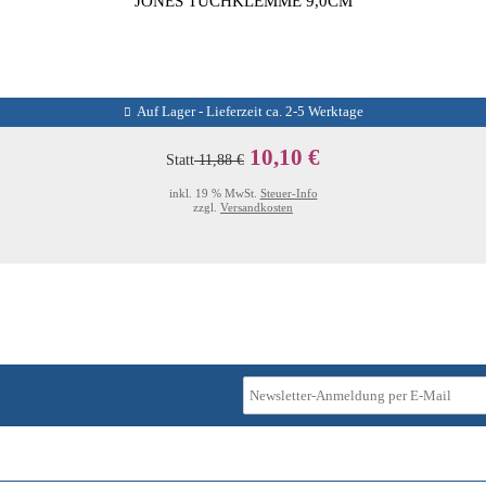
JONES TUCHKLEMME 9,0CM
Auf Lager - Lieferzeit ca. 2-5 Werktage
10,10 €
Statt
11,88 €
inkl. 19 % MwSt.
Steuer-Info
zzgl.
Versandkosten