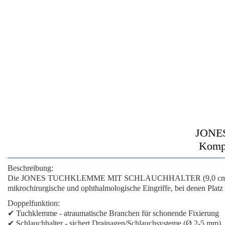
JONE
Kompa
Beschreibung:
Die
JONES TUCHKLEMME MIT SCHLAUCHHALTER (9,0 cm
mikrochirurgische und ophthalmologische Eingriffe, bei denen Platz b
Doppelfunktion:
✔
Tuchklemme
- atraumatische Branchen für schonende Fixierung
✔
Schlauchhalter
- sichert Drainagen/Schlauchsysteme (Ø 2-5 mm)