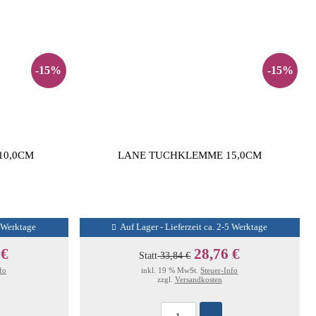
-15%
-15%
10,0CM
LANE TUCHKLEMME 15,0CM
5 Werktage
Auf Lager - Lieferzeit ca. 2-5 Werktage
 €
28,76 €
Statt
33,84 €
fo
inkl. 19 % MwSt.
Steuer-Info
zzgl.
Versandkosten