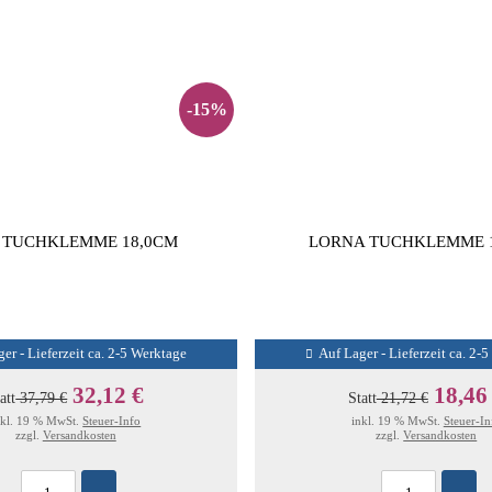
-15%
 TUCHKLEMME 18,0CM
LORNA TUCHKLEMME 
er - Lieferzeit ca. 2-5 Werktage
Auf Lager - Lieferzeit ca. 2-
32,12 €
18,46
att
37,79 €
Statt
21,72 €
nkl. 19 % MwSt.
Steuer-Info
inkl. 19 % MwSt.
Steuer-In
zzgl.
Versandkosten
zzgl.
Versandkosten