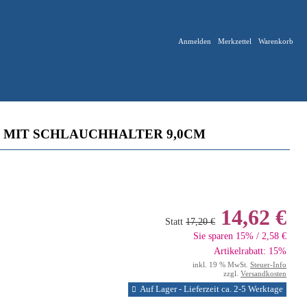
Anmelden
Merkzettel
Warenkorb
MIT SCHLAUCHHALTER 9,0CM
14,62 €
Statt
17,20 €
Sie sparen 15% / 2,58 €
Artikelrabatt: 15%
inkl. 19 % MwSt.
Steuer-Info
zzgl.
Versandkosten
Auf Lager - Lieferzeit ca. 2-5 Werktage