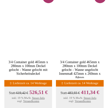
3/4 Container gold 465mm x
3/4 Container gold 465mm x
280mm x 100mm Deckel
280mm x 100mm Deckel
gelocht - Wanne gelocht mit
gelocht - Wanne ungelocht
Sicherheitsdeckel
Innenmaß 425mm x 260mm x
84mm
Lieferzeit ca. 14 Werktage
Lieferzeit ca. 14 Werktage
526,51 €
411,34 €
Statt
619,42 €
Statt
483,93 €
inkl. 19 % MwSt.
Steuer-Info
inkl. 19 % MwSt.
Steuer-Info
zzgl.
Versandkosten
zzgl.
Versandkosten