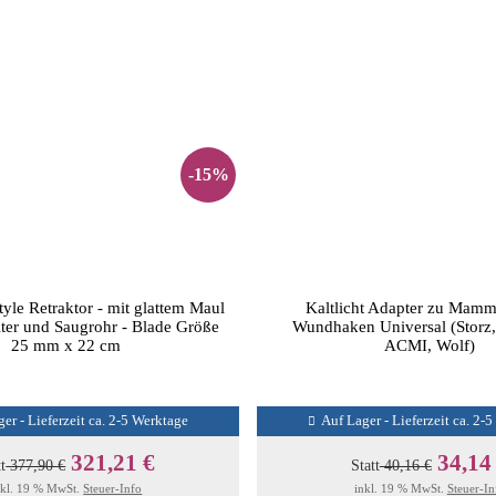
-15%
le Retraktor - mit glattem Maul
Kaltlicht Adapter zu Mamma
eiter und Saugrohr - Blade Größe
Wundhaken Universal (Storz
25 mm x 22 cm
ACMI, Wolf)
er - Lieferzeit ca. 2-5 Werktage
Auf Lager - Lieferzeit ca. 2-
321,21 €
34,14
tt
377,90 €
Statt
40,16 €
nkl. 19 % MwSt.
Steuer-Info
inkl. 19 % MwSt.
Steuer-In