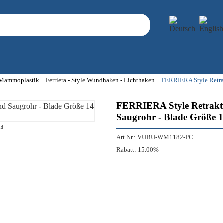
- Mammoplastik
Ferriera - Style Wundhaken - Lichthaken
FERRIERA Style Retrak
FERRIERA Style Retraktor
Saugrohr - Blade Größe 
ld
Art.Nr.:
VUBU-WM1182-PC
Rabatt:
15.00%