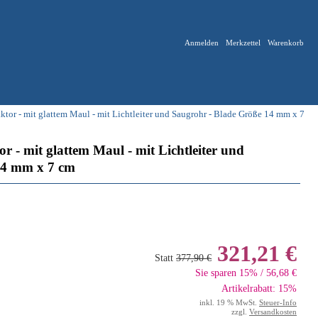
Anmelden
Merkzettel
Warenkorb
tor - mit glattem Maul - mit Lichtleiter und Saugrohr - Blade Größe 14 mm x 7
 - mit glattem Maul - mit Lichtleiter und
14 mm x 7 cm
321,21 €
Statt
377,90 €
Sie sparen 15% / 56,68 €
Artikelrabatt: 15%
inkl. 19 % MwSt.
Steuer-Info
zzgl.
Versandkosten