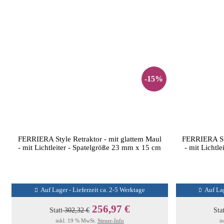
-15%
FERRIERA Style Retraktor - mit glattem Maul
FERRIERA Sty
- mit Lichtleiter - Spatelgröße 23 mm x 15 cm
- mit Lichtl
Auf Lager - Lieferzeit ca. 2-5 Werktage
Auf Lag
256,97 €
Statt
302,32 €
Sta
inkl. 19 % MwSt.
Steuer-Info
i