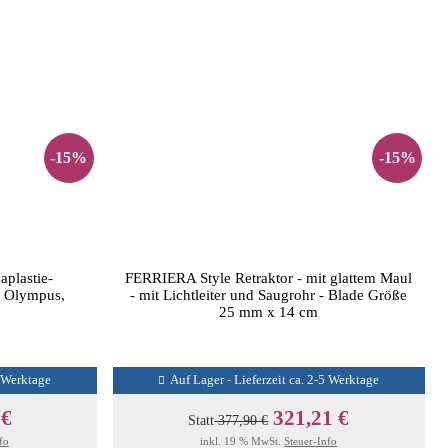
-15%
-15%
plastie-
FERRIERA Style Retraktor - mit glattem Maul
, Olympus,
- mit Lichtleiter und Saugrohr - Blade Größe
25 mm x 14 cm
5 Werktage
Auf Lager - Lieferzeit ca. 2-5 Werktage
 €
321,21 €
Statt
377,90 €
fo
inkl. 19 % MwSt.
Steuer-Info