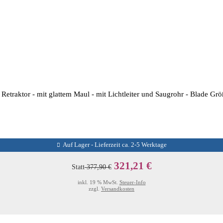
etraktor - mit glattem Maul - mit Lichtleiter und Saugrohr - Blade G
Auf Lager - Lieferzeit ca. 2-5 Werktage
321,21 €
Statt
377,90 €
inkl. 19 % MwSt.
Steuer-Info
zzgl.
Versandkosten