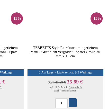
-15%
-15%
it gerieftem
TEBBETTS Style Retraktor - mit gerieftem
rohr - Spatel
Maul - Griff nicht vergoldet - Spatel Größe 30
cm
mm x 15 cm
5 Werktage
Auf Lager - Lieferzeit ca. 2-5 Werktage
1 €
35,69 €
Statt
41,99 €
fo
inkl. 19 % MwSt.
Steuer-Info
zzgl.
Versandkosten