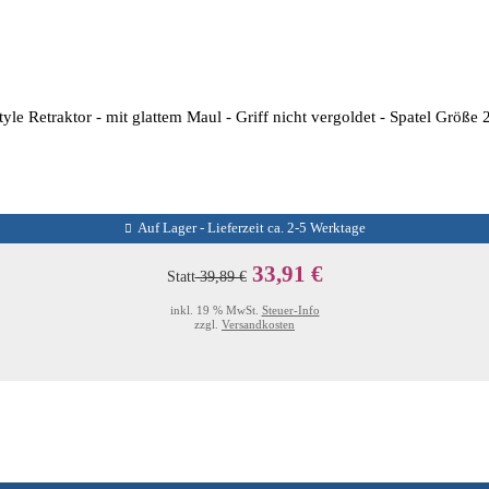
e Retraktor - mit glattem Maul - Griff nicht vergoldet - Spatel Größ
Auf Lager - Lieferzeit ca. 2-5 Werktage
33,91 €
Statt
39,89 €
inkl. 19 % MwSt.
Steuer-Info
zzgl.
Versandkosten