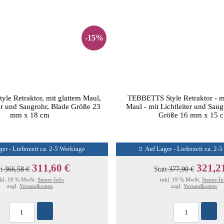
-15%
le Retraktor, mit glattem Maul,
TEBBETTS Style Retraktor - m
ter und Saugrohr, Blade Größe 23
Maul - mit Lichtleiter und Saug
mm x 18 cm
Größe 16 mm x 15 
er - Lieferzeit ca. 2-5 Werktage
Auf Lager - Lieferzeit ca. 2-
311,60 €
321,2
tt
366,58 €
Statt
377,90 €
nkl. 19 % MwSt.
Steuer-Info
inkl. 19 % MwSt.
Steuer-In
zzgl.
Versandkosten
zzgl.
Versandkosten