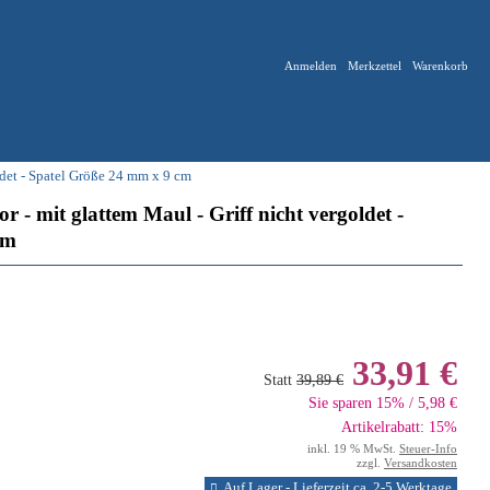
Anmelden
Merkzettel
Warenkorb
ldet - Spatel Größe 24 mm x 9 cm
- mit glattem Maul - Griff nicht vergoldet -
cm
33,91 €
Statt
39,89 €
Sie sparen 15% / 5,98 €
Artikelrabatt: 15%
inkl. 19 % MwSt.
Steuer-Info
zzgl.
Versandkosten
Auf Lager - Lieferzeit ca. 2-5 Werktage