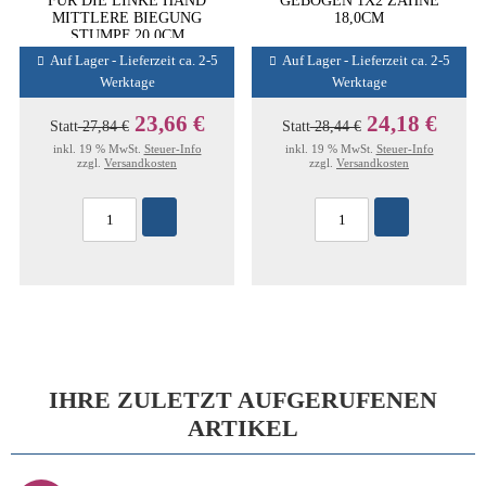
FÜR DIE LINKE HAND
GEBOGEN 1X2 ZÄHNE
MITTLERE BIEGUNG
18,0CM
STUMPF 20,0CM
Auf Lager - Lieferzeit ca. 2-5
Auf Lager - Lieferzeit ca. 2-5
Werktage
Werktage
23,66 €
24,18 €
Statt
27,84 €
Statt
28,44 €
inkl. 19 % MwSt.
Steuer-Info
inkl. 19 % MwSt.
Steuer-Info
zzgl.
Versandkosten
zzgl.
Versandkosten
IHRE ZULETZT AUFGERUFENEN
ARTIKEL