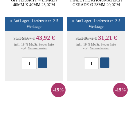
GITTERGRIFF 4 ZINKEN
PINZETTE ATRAUMATISCH
40MM X 40MM 25,0CM
GERADE Ø 28MM 20,0CM
Auf Lager - Lieferzeit ca. 2-5
Auf Lager - Lieferzeit ca. 2-5
Werktage
Werktage
43,92 €
31,21 €
Statt
51,67 €
Statt
36,72 €
inkl. 19 % MwSt.
Steuer-Info
inkl. 19 % MwSt.
Steuer-Info
zzgl.
Versandkosten
zzgl.
Versandkosten
-15%
-15%