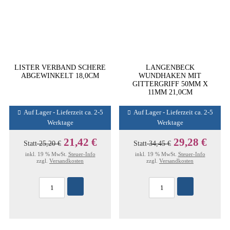
LISTER VERBAND SCHERE
LANGENBECK
ABGEWINKELT 18,0CM
WUNDHAKEN MIT
GITTERGRIFF 50MM X
11MM 21,0CM
Auf Lager - Lieferzeit ca. 2-5
Auf Lager - Lieferzeit ca. 2-5
Werktage
Werktage
21,42 €
29,28 €
Statt
25,20 €
Statt
34,45 €
inkl. 19 % MwSt.
Steuer-Info
inkl. 19 % MwSt.
Steuer-Info
zzgl.
Versandkosten
zzgl.
Versandkosten