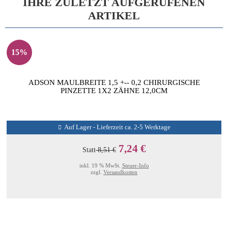
IHRE ZULETZT AUFGERUFENEN
ARTIKEL
15%
ADSON MAULBREITE 1,5 +-- 0,2 CHIRURGISCHE
PINZETTE 1X2 ZÄHNE 12,0CM
Auf Lager - Lieferzeit ca. 2-5 Werktage
7,24 €
Statt
8,51 €
inkl. 19 % MwSt.
Steuer-Info
zzgl.
Versandkosten