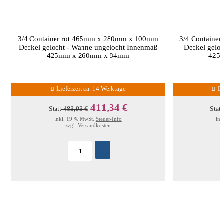
3/4 Container rot 465mm x 280mm x 100mm
3/4 Contain
Deckel gelocht - Wanne ungelocht Innenmaß
Deckel gel
425mm x 260mm x 84mm
42
Lieferzeit ca. 14 Werktage
411,34 €
Statt
483,93 €
Sta
inkl. 19 % MwSt.
Steuer-Info
i
zzgl.
Versandkosten