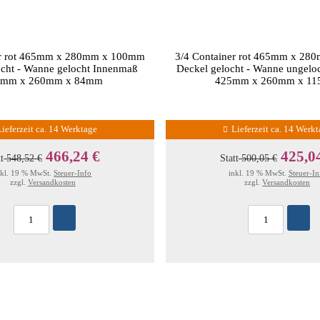
er rot 465mm x 280mm x 100mm
3/4 Container rot 465mm x 2
ocht - Wanne gelocht Innenmaß
Deckel gelocht - Wanne ungelo
5mm x 260mm x 84mm
425mm x 260mm x 1
Lieferzeit ca. 14 Werktage
Lieferzeit ca. 14 Werk
466,24 €
425,0
tt
548,52 €
Statt
500,05 €
nkl. 19 % MwSt.
Steuer-Info
inkl. 19 % MwSt.
Steuer-In
zzgl.
Versandkosten
zzgl.
Versandkosten