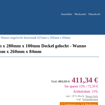
Anmelden
Merkzettel
Warenkorb
 - Wanne ungelocht Innenmaß 425mm x 260mm x 84mm
m x 280mm x 100mm Deckel gelocht - Wanne
5mm x 260mm x 84mm
411,34 €
Statt
483,93 €
Sie sparen 15% / 72,59 €
Artikelrabatt: 15%
inkl. 19 % MwSt.
Steuer-Info
zzgl.
Versandkosten
Lieferzeit ca. 14 Werktage