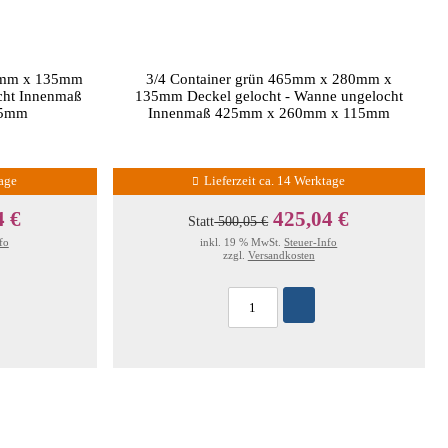
80mm x 135mm
3/4 Container grün 465mm x 280mm x
cht Innenmaß
135mm Deckel gelocht - Wanne ungelocht
15mm
Innenmaß 425mm x 260mm x 115mm
tage
Lieferzeit ca. 14 Werktage
4 €
425,04 €
Statt
500,05 €
fo
inkl. 19 % MwSt.
Steuer-Info
zzgl.
Versandkosten