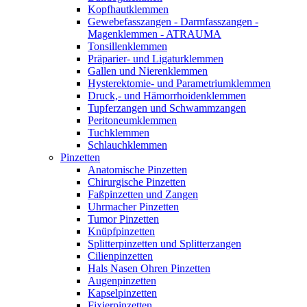
Kopfhautklemmen
Gewebefasszangen - Darmfasszangen -
Magenklemmen - ATRAUMA
Tonsillenklemmen
Präparier- und Ligaturklemmen
Gallen und Nierenklemmen
Hysterektomie- und Parametriumklemmen
Druck,- und Hämorrhoidenklemmen
Tupferzangen und Schwammzangen
Peritoneumklemmen
Tuchklemmen
Schlauchklemmen
Pinzetten
Anatomische Pinzetten
Chirurgische Pinzetten
Faßpinzetten und Zangen
Uhrmacher Pinzetten
Tumor Pinzetten
Knüpfpinzetten
Splitterpinzetten und Splitterzangen
Cilienpinzetten
Hals Nasen Ohren Pinzetten
Augenpinzetten
Kapselpinzetten
Fixierpinzetten