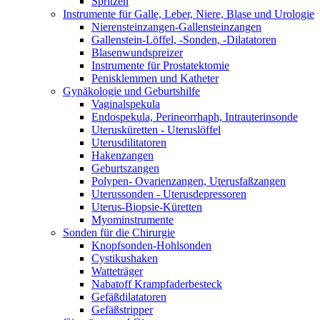
Spritzen
Instrumente für Galle, Leber, Niere, Blase und Urologie
Nierensteinzangen-Gallensteinzangen
Gallenstein-Löffel, -Sonden, -Dilatatoren
Blasenwundspreizer
Instrumente für Prostatektomie
Penisklemmen und Katheter
Gynäkologie und Geburtshilfe
Vaginalspekula
Endospekula, Perineorrhaph, Intrauterinsonde
Uterusküretten - Uteruslöffel
Uterusdilitatoren
Hakenzangen
Geburtszangen
Polypen- Ovarienzangen, Uterusfaßzangen
Uterussonden - Uterusdepressoren
Uterus-Biopsie-Küretten
Myominstrumente
Sonden für die Chirurgie
Knopfsonden-Hohlsonden
Cystikushaken
Watteträger
Nabatoff Krampfaderbesteck
Gefäßdilatatoren
Gefäßstripper