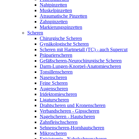
Nahtpinzetten
Muskelpinzetten
Atraumatische Pinzetten
Zahnpinzetten
Markierungspinzetten
Scheren
Chirurgische Scheren
Gynäkologische Scheren
Scheren mit Hartmetall (TC) - auch Supercut
Präparierscheren
Gefäßscheren-Neurochirurgische Scheren
Darm-Lungen-Knorpel-Anatomiescheren
Tonsillenscheren
Nasenscheren
Feine Scheren
Augenscheren
Iridektomiescheren
Ligaturscheren
Drahtscheren und Kronenscheren
Verbandscheren - Gipsscheren
Nagelscheren - Hautscheren
Zahnfleischscheren
Sehnenscheren-Hornhautscheren
Mikroscheren
Episiotomie - Nabelschnurscheren