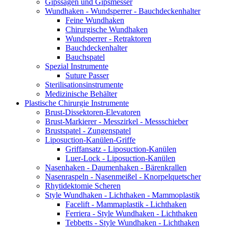
Gipssägen und Gipsmesser
Wundhaken - Wundsperrer - Bauchdeckenhalter
Feine Wundhaken
Chirurgische Wundhaken
Wundsperrer - Retraktoren
Bauchdeckenhalter
Bauchspatel
Spezial Instrumente
Suture Passer
Sterilisationsinstrumente
Medizinische Behälter
Plastische Chirurgie Instrumente
Brust-Dissektoren-Elevatoren
Brust-Markierer - Messzirkel - Messschieber
Brustspatel - Zungenspatel
Liposuction-Kanülen-Griffe
Griffansatz - Liposuction-Kanülen
Luer-Lock - Liposuction-Kanülen
Nasenhaken - Daumenhaken - Bärenkrallen
Nasenraspeln - Nasenmeißel - Knorpelquetscher
Rhytidektomie Scheren
Style Wundhaken - Lichthaken - Mammoplastik
Facelift - Mammaplastik - Lichthaken
Ferriera - Style Wundhaken - Lichthaken
Tebbetts - Style Wundhaken - Lichthaken