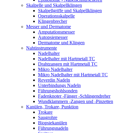
Skalpelle und Skalpellklingen
Skalpellgriffe und Skalpellklingen
Operationsskalpelle
Klingenbrecher
Messer und Dermatome
Amputationsmesser
Autopsiemesser
Dermatome und Klingen
Nahtinstrumente
Nadelhalter
Nadelhalter mit Hartmetall TC
Drahtzangen mit Hartmetall TC
Mikro Nadelhalter
Mikro Nadelhalter mit Hartmetall TC
Reverdin Nadeln
Unterbindungs Nadeln
Führungshohlsonden
Fadenknoter -Fänger -Schlingendreher
Wundklammern -Zangen und -Pinzetten
Kanülen, Trokare, Punktion
Trokare
Saugrohre
Biopsiekanülen
Führungsnadeln