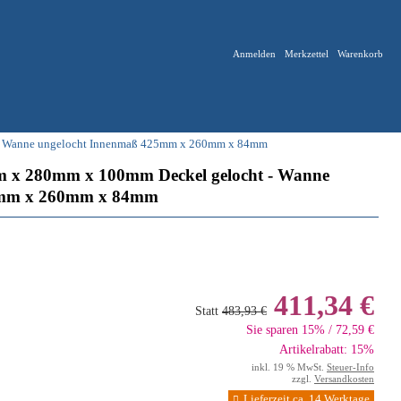
Anmelden
Merkzettel
Warenkorb
 - Wanne ungelocht Innenmaß 425mm x 260mm x 84mm
m x 280mm x 100mm Deckel gelocht - Wanne
5mm x 260mm x 84mm
411,34 €
Statt
483,93 €
Sie sparen 15% / 72,59 €
Artikelrabatt: 15%
inkl. 19 % MwSt.
Steuer-Info
zzgl.
Versandkosten
Lieferzeit ca. 14 Werktage