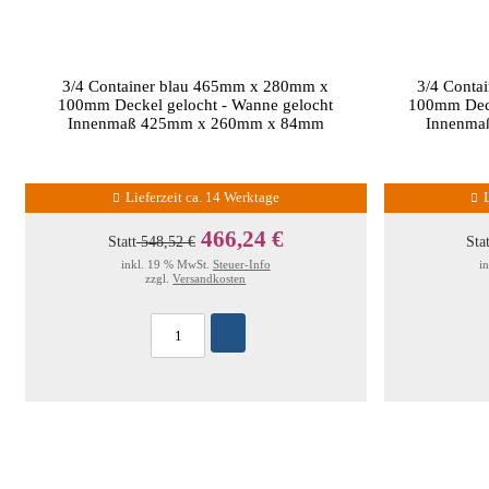
3/4 Container blau 465mm x 280mm x
3/4 Conta
100mm Deckel gelocht - Wanne gelocht
100mm Deck
Innenmaß 425mm x 260mm x 84mm
Innenma
Lieferzeit ca. 14 Werktage
466,24 €
Statt
548,52 €
Sta
inkl. 19 % MwSt.
Steuer-Info
i
zzgl.
Versandkosten