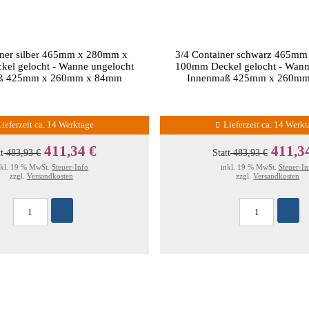
iner silber 465mm x 280mm x
3/4 Container schwarz 465m
el gelocht - Wanne ungelocht
100mm Deckel gelocht - Wann
ß 425mm x 260mm x 84mm
Innenmaß 425mm x 260m
Lieferzeit ca. 14 Werktage
Lieferzeit ca. 14 Werk
411,34 €
411,3
tt
483,93 €
Statt
483,93 €
nkl. 19 % MwSt.
Steuer-Info
inkl. 19 % MwSt.
Steuer-In
zzgl.
Versandkosten
zzgl.
Versandkosten