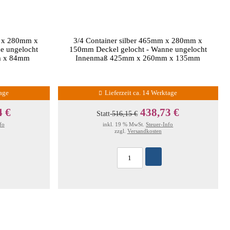
m x 280mm x
3/4 Container silber 465mm x 280mm x
e ungelocht
150mm Deckel gelocht - Wanne ungelocht
m x 84mm
Innenmaß 425mm x 260mm x 135mm
tage
Lieferzeit ca. 14 Werktage
4 €
438,73 €
Statt
516,15 €
fo
inkl. 19 % MwSt.
Steuer-Info
zzgl.
Versandkosten