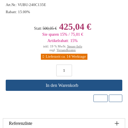
Art.Nr.:
VUBU-240C135E
Rabatt:
15.00%
425,04 €
Statt
500,05 €
Sie sparen 15% / 75,01 €
Artikelrabatt: 15%
inkl. 19 % MwSt.
Steuer-Info
zzgl.
Versandkosten
Lieferzeit ca. 14 Werktage
In den Warenkorb
Referenzliste