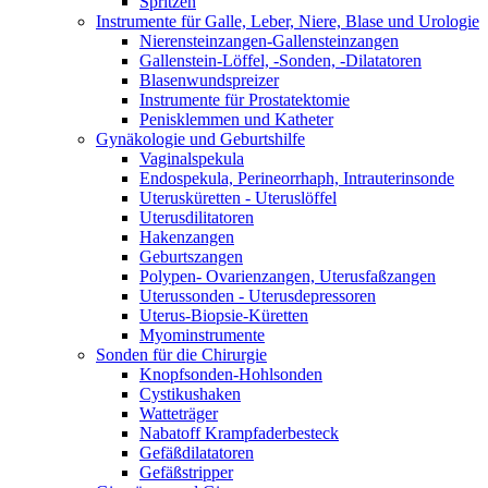
Spritzen
Instrumente für Galle, Leber, Niere, Blase und Urologie
Nierensteinzangen-Gallensteinzangen
Gallenstein-Löffel, -Sonden, -Dilatatoren
Blasenwundspreizer
Instrumente für Prostatektomie
Penisklemmen und Katheter
Gynäkologie und Geburtshilfe
Vaginalspekula
Endospekula, Perineorrhaph, Intrauterinsonde
Uterusküretten - Uteruslöffel
Uterusdilitatoren
Hakenzangen
Geburtszangen
Polypen- Ovarienzangen, Uterusfaßzangen
Uterussonden - Uterusdepressoren
Uterus-Biopsie-Küretten
Myominstrumente
Sonden für die Chirurgie
Knopfsonden-Hohlsonden
Cystikushaken
Watteträger
Nabatoff Krampfaderbesteck
Gefäßdilatatoren
Gefäßstripper