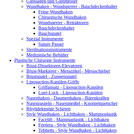
Gipssägen und Gipsmesser
Wundhaken - Wundsperrer - Bauchdeckenhalter
Feine Wundhaken
Chirurgische Wundhaken
Wundsperrer - Retraktoren
Bauchdeckenhalter
Bauchspatel
Spezial Instrumente
Suture Passer
Sterilisationsinstrumente
Medizinische Behälter
Plastische Chirurgie Instrumente
Brust-Dissektoren-Elevatoren
Brust-Markierer - Messzirkel - Messschieber
Brustspatel - Zungenspatel
Liposuction-Kanülen-Griffe
Griffansatz - Liposuction-Kanülen
Luer-Lock - Liposuction-Kanülen
Nasenhaken - Daumenhaken - Bärenkrallen
Nasenraspeln - Nasenmeißel - Knorpelquetscher
Rhytidektomie Scheren
Style Wundhaken - Lichthaken - Mammoplastik
Facelift - Mammaplastik - Lichthaken
Ferriera - Style Wundhaken - Lichthaken
Tebbetts - Style Wundhaken - Lichthaken