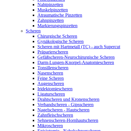
Nahtpinzetten
Muskelpinzetten
Atraumatische Pinzetten
Zahnpinzetten
Markierungspinzetten
Scheren
Chirurgische Scheren
Gynäkologische Scheren
Scheren mit Hartmetall (TC) - auch Supercut
Präparierscheren
Gefäßscheren-Neurochirurgische Scheren
Darm-Lungen-Knorpel-Anatomiescheren
Tonsillenscheren
Nasenscheren
Feine Scheren
Augenscheren
Iridektomiescheren
Ligaturscheren
Drahtscheren und Kronenscheren
Verbandscheren - Gipsscheren
Nagelscheren - Hautscheren
Zahnfleischscheren
Sehnenscheren-Hornhautscheren
Mikroscheren
Episiotomie - Nabelschnurscheren