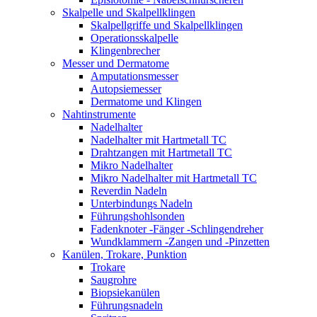
Skalpelle und Skalpellklingen
Skalpellgriffe und Skalpellklingen
Operationsskalpelle
Klingenbrecher
Messer und Dermatome
Amputationsmesser
Autopsiemesser
Dermatome und Klingen
Nahtinstrumente
Nadelhalter
Nadelhalter mit Hartmetall TC
Drahtzangen mit Hartmetall TC
Mikro Nadelhalter
Mikro Nadelhalter mit Hartmetall TC
Reverdin Nadeln
Unterbindungs Nadeln
Führungshohlsonden
Fadenknoter -Fänger -Schlingendreher
Wundklammern -Zangen und -Pinzetten
Kanülen, Trokare, Punktion
Trokare
Saugrohre
Biopsiekanülen
Führungsnadeln