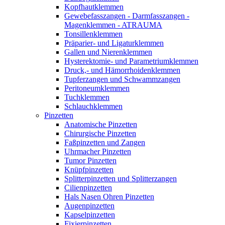
Kopfhautklemmen
Gewebefasszangen - Darmfasszangen -
Magenklemmen - ATRAUMA
Tonsillenklemmen
Präparier- und Ligaturklemmen
Gallen und Nierenklemmen
Hysterektomie- und Parametriumklemmen
Druck,- und Hämorrhoidenklemmen
Tupferzangen und Schwammzangen
Peritoneumklemmen
Tuchklemmen
Schlauchklemmen
Pinzetten
Anatomische Pinzetten
Chirurgische Pinzetten
Faßpinzetten und Zangen
Uhrmacher Pinzetten
Tumor Pinzetten
Knüpfpinzetten
Splitterpinzetten und Splitterzangen
Cilienpinzetten
Hals Nasen Ohren Pinzetten
Augenpinzetten
Kapselpinzetten
Fixierpinzetten