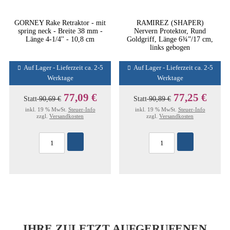
GORNEY Rake Retraktor - mit
RAMIREZ (SHAPER)
spring neck - Breite 38 mm -
Nervern Protektor, Rund
Länge 4-1/4'' - 10,8 cm
Goldgriff, Länge 6¾”/17 cm,
links gebogen
Auf Lager - Lieferzeit ca. 2-5
Auf Lager - Lieferzeit ca. 2-5
Werktage
Werktage
77,09 €
77,25 €
Statt
90,69 €
Statt
90,89 €
inkl. 19 % MwSt.
Steuer-Info
inkl. 19 % MwSt.
Steuer-Info
zzgl.
Versandkosten
zzgl.
Versandkosten
IHRE ZULETZT AUFGERUFENEN