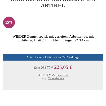
ARTIKEL
15%
WIEDER Zungenspatel, mit gerieftem Arbeitsende, mit
Lichtleiter, Blatt 28 mm klein, Länge 5½"/14 cm
Auf Lager - Lieferzeit ca. 2-5 Werktage
225,05 €
Statt
264,77 €
inkl. 19 % MwSt.
Steuer-Info
zzgl.
Versandkosten