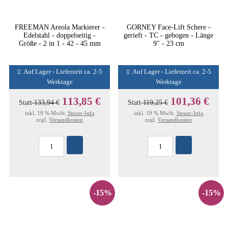
FREEMAN Areola Markierer -
GORNEY Face-Lift Schere -
Edelstahl - doppelseitig -
gerieft - TC - gebogen - Länge
Größe - 2 in 1 - 42 - 45 mm
9'' - 23 cm
Auf Lager - Lieferzeit ca. 2-5
Auf Lager - Lieferzeit ca. 2-5
Werktage
Werktage
113,85 €
101,36 €
Statt
133,94 €
Statt
119,25 €
inkl. 19 % MwSt.
Steuer-Info
inkl. 19 % MwSt.
Steuer-Info
zzgl.
Versandkosten
zzgl.
Versandkosten
-15%
-15%