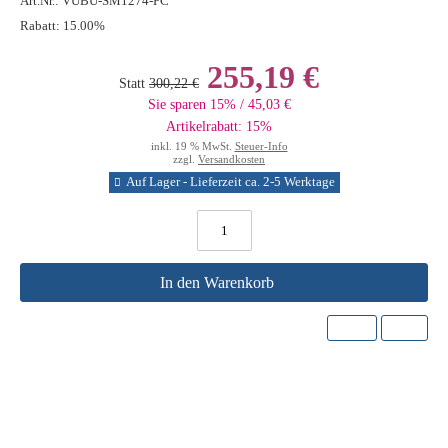
Art.Nr.:
VUBU-SM1274-PC
Rabatt:
15.00%
255,19 €
Statt
300,22 €
Sie sparen 15% / 45,03 €
Artikelrabatt: 15%
inkl. 19 % MwSt.
Steuer-Info
zzgl.
Versandkosten
Auf Lager - Lieferzeit ca. 2-5 Werktage
In den Warenkorb