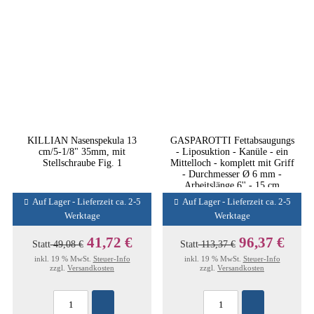
KILLIAN Nasenspekula 13
GASPAROTTI Fettabsaugungs
cm/5-1/8" 35mm, mit
- Liposuktion - Kanüle - ein
Stellschraube Fig. 1
Mittelloch - komplett mit Griff
- Durchmesser Ø 6 mm -
Arbeitslänge 6'' - 15 cm
Auf Lager - Lieferzeit ca. 2-5
Auf Lager - Lieferzeit ca. 2-5
Werktage
Werktage
41,72 €
96,37 €
Statt
49,08 €
Statt
113,37 €
inkl. 19 % MwSt.
Steuer-Info
inkl. 19 % MwSt.
Steuer-Info
zzgl.
Versandkosten
zzgl.
Versandkosten