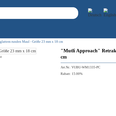
t glattem runden Maul - Größe 23 mm x 18 cm
"Mutli Approach" Retrakt
cm
ld
Art.Nr.:
VUBU-WM1335-PC
Rabatt:
15.00%