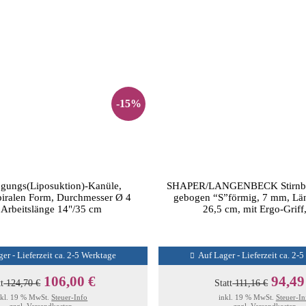
-15%
ugungs(Liposuktion)-Kanüle,
SHAPER/LANGENBECK Stirnbei
iralen Form, Durchmesser Ø 4
gebogen “S”förmig, 7 mm, Län
Arbeitslänge 14"/35 cm
26,5 cm, mit Ergo-Griff,
er - Lieferzeit ca. 2-5 Werktage
Auf Lager - Lieferzeit ca. 2-
106,00 €
94,49
tt
124,70 €
Statt
111,16 €
nkl. 19 % MwSt.
Steuer-Info
inkl. 19 % MwSt.
Steuer-In