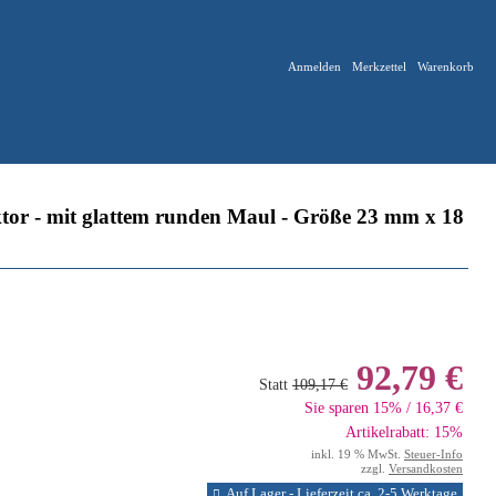
Anmelden
Merkzettel
Warenkorb
or - mit glattem runden Maul - Größe 23 mm x 18
92,79 €
Statt
109,17 €
Sie sparen 15% / 16,37 €
Artikelrabatt: 15%
inkl. 19 % MwSt.
Steuer-Info
zzgl.
Versandkosten
Auf Lager - Lieferzeit ca. 2-5 Werktage