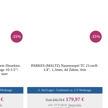
-15%
-15%
n Dissektor,
PARKES (MALTZ) Nasenraspel TC 21cm/8-
ge 10-1/2”/
1/4", 1,3mm, 44 Zähne, fein
 starr
5 Werktage
Auf Lager - Lieferzeit ca. 2-5 Werktage
 €
179,97 €
Statt
211,73 €
fo
inkl. 19 % MwSt.
Steuer-Info