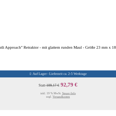
tli Approach" Retraktor - mit glattem runden Maul - Größe 23 mm x 1
Auf Lager - Lieferzeit ca. 2-5 Werktage
92,79 €
Statt
109,17 €
inkl. 19 % MwSt.
Steuer-Info
zzgl.
Versandkosten