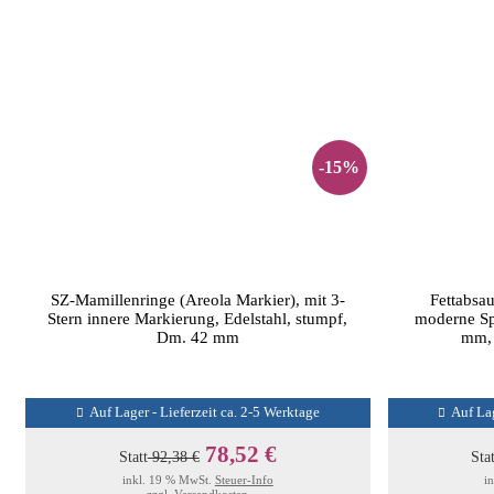
-15%
SZ-Mamillenringe (Areola Markier), mit 3-
Fettabsa
Stern innere Markierung, Edelstahl, stumpf,
moderne Sp
Dm. 42 mm
mm, 
Auf Lager - Lieferzeit ca. 2-5 Werktage
Auf Lag
78,52 €
Statt
92,38 €
Sta
inkl. 19 % MwSt.
Steuer-Info
i