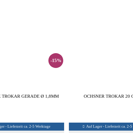
-15%
Z TROKAR GERADE Ø 1,8MM
OCHSNER TROKAR 20
er - Lieferzeit ca. 2-5 Werktage
Auf Lager - Lieferzeit ca. 2-