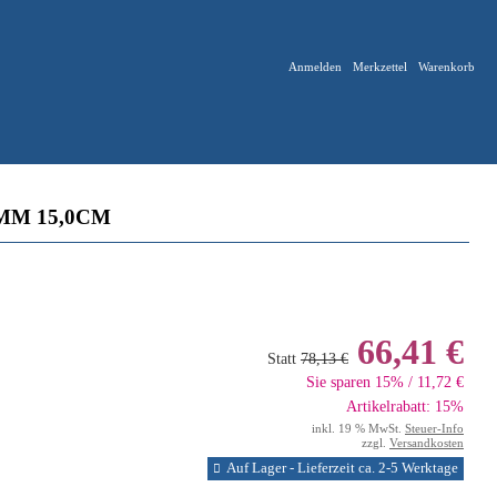
Anmelden
Merkzettel
Warenkorb
MM 15,0CM
66,41 €
Statt
78,13 €
Sie sparen 15% / 11,72 €
Artikelrabatt: 15%
inkl. 19 % MwSt.
Steuer-Info
zzgl.
Versandkosten
Auf Lager - Lieferzeit ca. 2-5 Werktage