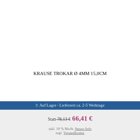
KRAUSE TROKAR Ø 4MM 15,0CM
Auf Lager - Lieferzeit ca. 2-5 Werktage
66,41 €
Statt
78,13 €
inkl. 19 % MwSt.
Steuer-Info
zzgl.
Versandkosten