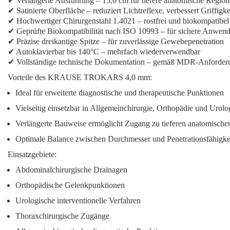
✔ Verlängerte Ausführung – 15,0 cm für tiefere anatomische Regio
✔ Satinierte Oberfläche – reduziert Lichtreflexe, verbessert Griffigke
✔ Hochwertiger Chirurgenstahl 1.4021 – rostfrei und biokompatibel
✔ Geprüfte Biokompatibilität nach ISO 10993 – für sichere Anwen
✔ Präzise dreikantige Spitze – für zuverlässige Gewebepenetration
✔ Autoklavierbar bis 140°C – mehrfach wiederverwendbar
✔ Vollständige technische Dokumentation – gemäß MDR-Anforder
Vorteile des KRAUSE TROKARS 4,0 mm:
Ideal für erweiterte diagnostische und therapeutische Punktionen
Vielseitig einsetzbar in Allgemeinchirurgie, Orthopädie und Urolo
Verlängerte Bauweise ermöglicht Zugang zu tieferen anatomische
Optimale Balance zwischen Durchmesser und Penetrationsfähigke
Einsatzgebiete:
Abdominalchirurgische Drainagen
Orthopädische Gelenkpunktionen
Urologische interventionelle Verfahren
Thoraxchirurgische Zugänge