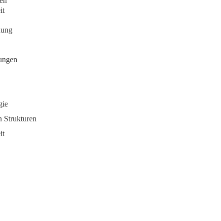
nen
it
dung
ungen
gie
n Strukturen
it