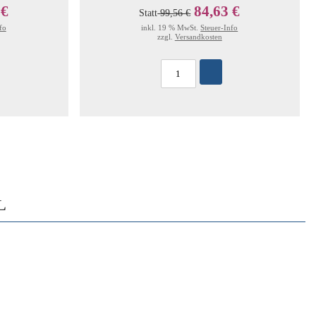
 €
84,63 €
Statt
99,56 €
fo
inkl. 19 % MwSt.
Steuer-Info
zzgl.
Versandkosten
L