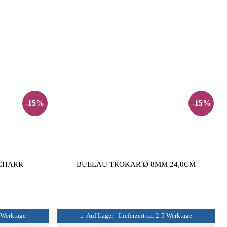
-15%
-15%
 CHARR
BUELAU TROKAR Ø 8MM 24,0CM
5 Werktage
Auf Lager - Lieferzeit ca. 2-5 Werktage