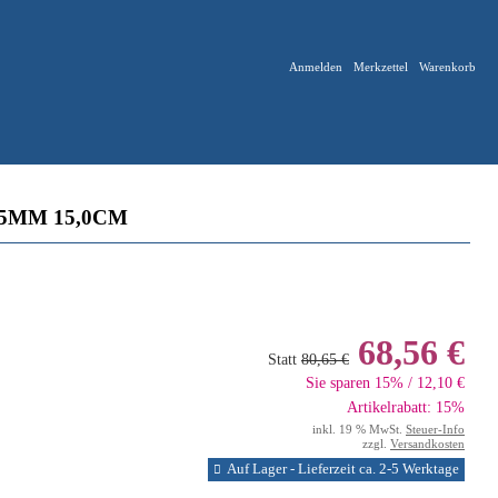
Anmelden
Merkzettel
Warenkorb
5MM 15,0CM
68,56 €
Statt
80,65 €
Sie sparen 15% / 12,10 €
Artikelrabatt: 15%
inkl. 19 % MwSt.
Steuer-Info
zzgl.
Versandkosten
Auf Lager - Lieferzeit ca. 2-5 Werktage