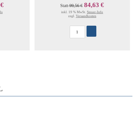
 €
84,63 €
Statt
99,56 €
fo
inkl. 19 % MwSt.
Steuer-Info
zzgl.
Versandkosten
L