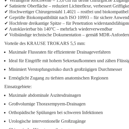
✔ Verlängerte Reichweite – 15,0 cm für tiefste chirurgische Zugäng
✔ Satinierte Oberfläche – reduziert Lichtreflexe, verbessert Griffigke
✔ Hochwertiger Chirurgenstahl 1.4021 – rostfrei und biokompatibel
✔ Geprüfte Biokompatibilität nach ISO 10993 – für sichere Anwen
✔ Hochfeste dreikantige Spitze – für Penetration widerstandsfähig
✔ Autoklavierbar bis 140°C – mehrfach wiederverwendbar
✔ Vollständige technische Dokumentation – gemäß MDR-Anforder
Vorteile des KRAUSE TROKARS 5,5 mm:
Maximale Flussraten für effizienteste Drainageverfahren
Ideal für Eingriffe mit hohem Sekretaufkommen und zähen Flüssi
Minimiert Verstopfungsrisiko durch großzügigen Durchmesser
Ermöglicht Zugang zu tiefsten anatomischen Regionen
Einsatzgebiete:
Maximale abdominale Aszitesdrainagen
Großvolumige Thoraxempyem-Drainagen
Orthopädische Spülungen bei schweren Infektionen
Urologische interventionelle Großzugänge