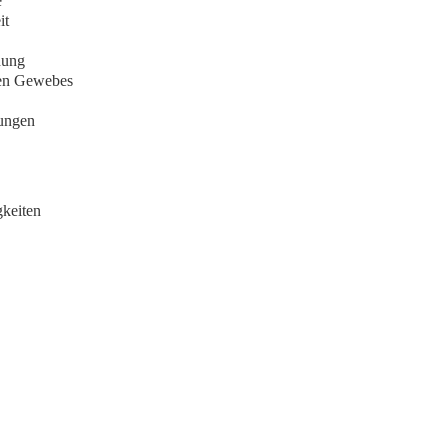
e
it
dung
sten Gewebes
ungen
gkeiten