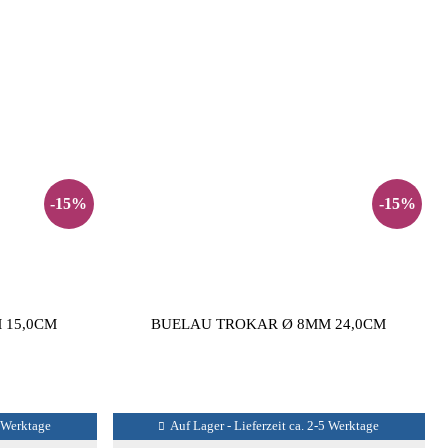
-15%
-15%
 15,0CM
BUELAU TROKAR Ø 8MM 24,0CM
5 Werktage
Auf Lager - Lieferzeit ca. 2-5 Werktage