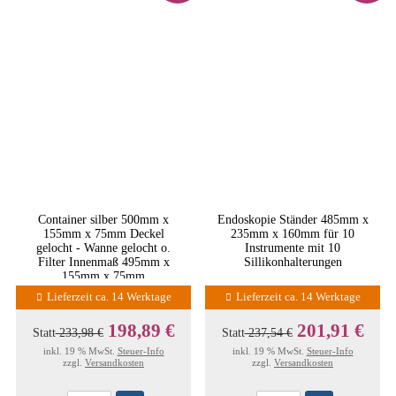
Container silber 500mm x
Endoskopie Ständer 485mm x
155mm x 75mm Deckel
235mm x 160mm für 10
gelocht - Wanne gelocht o.
Instrumente mit 10
Filter Innenmaß 495mm x
Sillikonhalterungen
155mm x 75mm
Lieferzeit ca. 14 Werktage
Lieferzeit ca. 14 Werktage
198,89 €
201,91 €
Statt
233,98 €
Statt
237,54 €
inkl. 19 % MwSt.
Steuer-Info
inkl. 19 % MwSt.
Steuer-Info
zzgl.
Versandkosten
zzgl.
Versandkosten