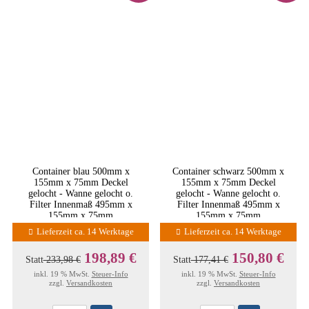
Container blau 500mm x
Container schwarz 500mm x
155mm x 75mm Deckel
155mm x 75mm Deckel
gelocht - Wanne gelocht o.
gelocht - Wanne gelocht o.
Filter Innenmaß 495mm x
Filter Innenmaß 495mm x
155mm x 75mm
155mm x 75mm
Lieferzeit ca. 14 Werktage
Lieferzeit ca. 14 Werktage
198,89 €
150,80 €
Statt
233,98 €
Statt
177,41 €
inkl. 19 % MwSt.
Steuer-Info
inkl. 19 % MwSt.
Steuer-Info
zzgl.
Versandkosten
zzgl.
Versandkosten