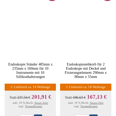
Endoskopie Ständer 485mm x
Endoskopiesiebkorb für 2
235mm x 160mm für 10
Endoskope mit Deckel und
Instrumente mit 10
Fixierungselement 290mm x
Sillikonhalterungen
80mm x 55mm
Lieferzeit ca. 14 Werktage
Lieferzeit ca. 14 Werktage
201,91 €
167,13 €
Statt
237,54 €
Statt
196,63 €
inkl. 19 % MwSt.
Steuer-Info
inkl. 19 % MwSt.
Steuer-Info
zzgl.
Versandkosten
zzgl.
Versandkosten