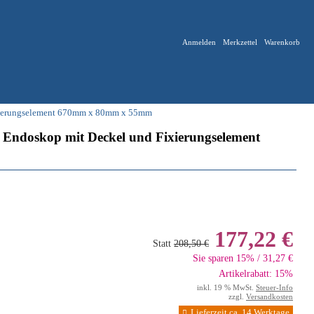
Anmelden
Merkzettel
Warenkorb
ixierungselement 670mm x 80mm x 55mm
 Endoskop mit Deckel und Fixierungselement
177,22 €
Statt
208,50 €
Sie sparen 15% / 31,27 €
Artikelrabatt: 15%
inkl. 19 % MwSt.
Steuer-Info
zzgl.
Versandkosten
Lieferzeit ca. 14 Werktage