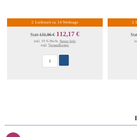
Lieferzeit ca. 14 Werktage
112,17 €
Statt
131,96 €
Sta
inkl. 19 % MwSt.
Steuer-Info
i
zzgl.
Versandkosten