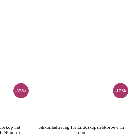
-15%
-15%
doskop mit
Silikonhalterung für Endoskopsiebkörbe ø 12
nt 290mm x
mm