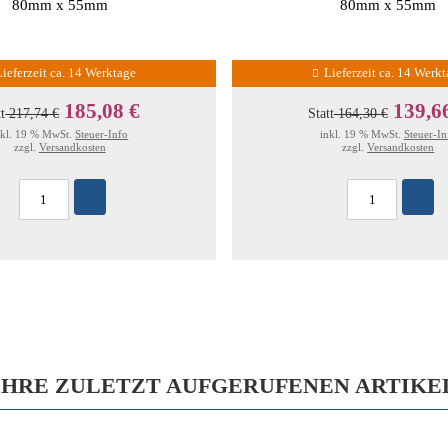
80mm x 55mm
80mm x 55mm
Lieferzeit ca. 14 Werktage
Lieferzeit ca. 14 Werk
185,08 €
139,6
tt
217,74 €
Statt
164,30 €
nkl. 19 % MwSt.
Steuer-Info
inkl. 19 % MwSt.
Steuer-In
zzgl.
Versandkosten
zzgl.
Versandkosten
IHRE ZULETZT AUFGERUFENEN ARTIKE