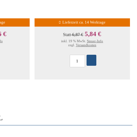
tage
Lieferzeit ca. 14 Werktage
6 €
5,84 €
Statt
6,87 €
fo
inkl. 19 % MwSt.
Steuer-Info
zzgl.
Versandkosten
L