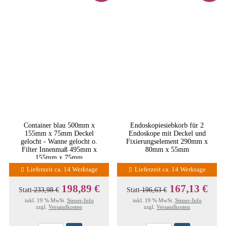
Container blau 500mm x
Endoskopiesiebkorb für 2
155mm x 75mm Deckel
Endoskope mit Deckel und
gelocht - Wanne gelocht o.
Fixierungselement 290mm x
Filter Innenmaß 495mm x
80mm x 55mm
155mm x 75mm
Lieferzeit ca. 14 Werktage
Lieferzeit ca. 14 Werktage
198,89 €
167,13 €
Statt
233,98 €
Statt
196,63 €
inkl. 19 % MwSt.
Steuer-Info
inkl. 19 % MwSt.
Steuer-Info
zzgl.
Versandkosten
zzgl.
Versandkosten