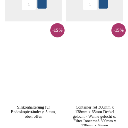
-15%
-15%
Silikonhalterung für
Container rot 300mm x
Endoskopieständer ø 5 mm,
138mm x 65mm Deckel
oben offen
gelocht - Wanne gelocht o.
Filter Innenmaß 300mm x
138mm x 65mm