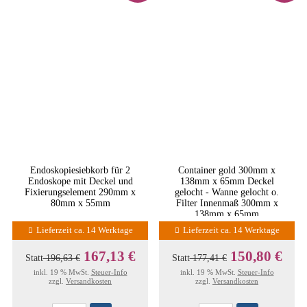
Endoskopiesiebkorb für 2
Container gold 300mm x
Endoskope mit Deckel und
138mm x 65mm Deckel
Fixierungselement 290mm x
gelocht - Wanne gelocht o.
80mm x 55mm
Filter Innenmaß 300mm x
138mm x 65mm
Lieferzeit ca. 14 Werktage
Lieferzeit ca. 14 Werktage
167,13 €
150,80 €
Statt
196,63 €
Statt
177,41 €
inkl. 19 % MwSt.
Steuer-Info
inkl. 19 % MwSt.
Steuer-Info
zzgl.
Versandkosten
zzgl.
Versandkosten