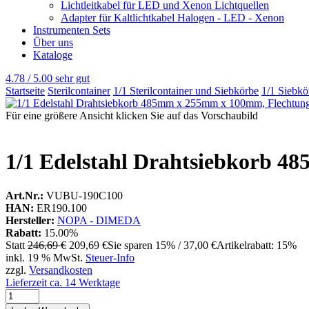
Lichtleitkabel für LED und Xenon Lichtquellen
Adapter für Kaltlichtkabel Halogen - LED - Xenon
Instrumenten Sets
Über uns
Kataloge
4.78 / 5.00
sehr gut
Startseite
Sterilcontainer
1/1 Sterilcontainer und Siebkörbe
1/1 Siebk
Für eine größere Ansicht klicken Sie auf das Vorschaubild
1/1 Edelstahl Drahtsiebkorb 4
Art.Nr.:
VUBU-190C100
HAN:
ER190.100
Hersteller:
NOPA - DIMEDA
Rabatt:
15.00%
Statt
246,69 €
209,69 €
Sie sparen 15% / 37,00 €
Artikelrabatt: 15%
inkl. 19 % MwSt.
Steuer-Info
zzgl.
Versandkosten
Lieferzeit ca. 14 Werktage