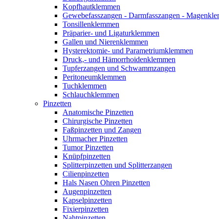
Kopfhautklemmen
Gewebefasszangen - Darmfasszangen - Magen
Tonsillenklemmen
Präparier- und Ligaturklemmen
Gallen und Nierenklemmen
Hysterektomie- und Parametriumklemmen
Druck,- und Hämorrhoidenklemmen
Tupferzangen und Schwammzangen
Peritoneumklemmen
Tuchklemmen
Schlauchklemmen
Pinzetten
Anatomische Pinzetten
Chirurgische Pinzetten
Faßpinzetten und Zangen
Uhrmacher Pinzetten
Tumor Pinzetten
Knüpfpinzetten
Splitterpinzetten und Splitterzangen
Cilienpinzetten
Hals Nasen Ohren Pinzetten
Augenpinzetten
Kapselpinzetten
Fixierpinzetten
Nahtpinzetten