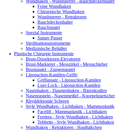
Wundhaken - Wundsperrer - Bauchdeckenhalter
Feine Wundhaken
Chirurgische Wundhaken
Wundsperrer - Retraktoren
Bauchdeckenhalter
Bauchspatel
Spezial Instrumente
Suture Passer
Sterilisationsinstrumente
Medizinische Behälter
Plastische Chirurgie Instrumente
Brust-Dissektoren-Elevatoren
Brust-Markierer - Messzirkel - Messschieber
Brustspatel - Zungenspatel
Liposuction-Kanülen-Griffe
Griffansatz - Liposuction-Kanülen
Luer-Lock - Liposuction-Kanülen
Nasenhaken - Daumenhaken - Bärenkrallen
Nasenraspeln - Nasenmeißel - Knorpelquetscher
Rhytidektomie Scheren
Style Wundhaken - Lichthaken - Mammoplastik
Facelift - Mammaplastik - Lichthaken
Ferriera - Style Wundhaken - Lichthaken
Tebbetts - Style Wundhaken - Lichthaken
Wundhaken - Retraktoren - Hauthäkchen