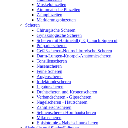
Muskelpinzetten
Atraumatische Pinzetten
Zahnpinzetten
Markierungspinzetten
Scheren
Chirurgische Scheren
Gynäkologische Scheren
Scheren mit Hartmetall (TC) - auch Supercut
Präparierscheren
Gefäßscheren-Neurochirurgische Scheren
Darm-Lungen-Knorpel-Anatomiescheren
Tonsillenscheren
Nasenscheren
Feine Scheren
Augenscheren
Iridektomiescheren
Ligaturscheren
Drahtscheren und Kronenscheren
Verbandscheren - Gipsscheren
Nagelscheren - Hautscheren
Zahnfleischscheren
Sehnenscheren-Hornhautscheren
Mikroscheren
Episiotomie - Nabelschnurscheren
Skalpelle und Skalpellklingen