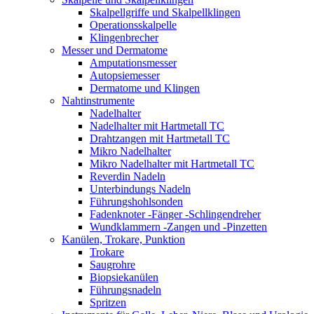
Skalpellgriffe und Skalpellklingen
Operationsskalpelle
Klingenbrecher
Messer und Dermatome
Amputationsmesser
Autopsiemesser
Dermatome und Klingen
Nahtinstrumente
Nadelhalter
Nadelhalter mit Hartmetall TC
Drahtzangen mit Hartmetall TC
Mikro Nadelhalter
Mikro Nadelhalter mit Hartmetall TC
Reverdin Nadeln
Unterbindungs Nadeln
Führungshohlsonden
Fadenknoter -Fänger -Schlingendreher
Wundklammern -Zangen und -Pinzetten
Kanülen, Trokare, Punktion
Trokare
Saugrohre
Biopsiekanülen
Führungsnadeln
Spritzen