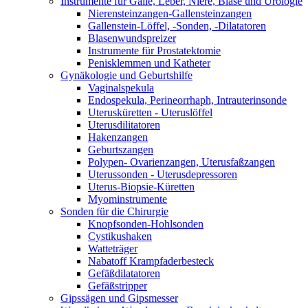
Instrumente für Galle, Leber, Niere, Blase und Urologie
Nierensteinzangen-Gallensteinzangen
Gallenstein-Löffel, -Sonden, -Dilatatoren
Blasenwundspreizer
Instrumente für Prostatektomie
Penisklemmen und Katheter
Gynäkologie und Geburtshilfe
Vaginalspekula
Endospekula, Perineorrhaph, Intrauterinsonde
Uterusküretten - Uteruslöffel
Uterusdilitatoren
Hakenzangen
Geburtszangen
Polypen- Ovarienzangen, Uterusfaßzangen
Uterussonden - Uterusdepressoren
Uterus-Biopsie-Küretten
Myominstrumente
Sonden für die Chirurgie
Knopfsonden-Hohlsonden
Cystikushaken
Watteträger
Nabatoff Krampfaderbesteck
Gefäßdilatatoren
Gefäßstripper
Gipssägen und Gipsmesser