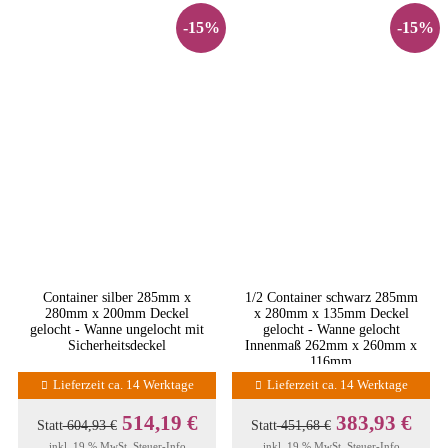
-15%
-15%
Container silber 285mm x
1/2 Container schwarz 285mm
280mm x 200mm Deckel
x 280mm x 135mm Deckel
gelocht - Wanne ungelocht mit
gelocht - Wanne gelocht
Sicherheitsdeckel
Innenmaß 262mm x 260mm x
116mm
Lieferzeit ca. 14 Werktage
Lieferzeit ca. 14 Werktage
514,19 €
383,93 €
Statt
604,93 €
Statt
451,68 €
inkl. 19 % MwSt.
Steuer-Info
inkl. 19 % MwSt.
Steuer-Info