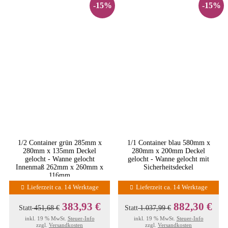
-15%
-15%
1/2 Container grün 285mm x
1/1 Container blau 580mm x
280mm x 135mm Deckel
280mm x 200mm Deckel
gelocht - Wanne gelocht
gelocht - Wanne gelocht mit
Innenmaß 262mm x 260mm x
Sicherheitsdeckel
116mm
Lieferzeit ca. 14 Werktage
Lieferzeit ca. 14 Werktage
383,93 €
882,30 €
Statt
451,68 €
Statt
1.037,99 €
inkl. 19 % MwSt.
Steuer-Info
inkl. 19 % MwSt.
Steuer-Info
zzgl.
Versandkosten
zzgl.
Versandkosten