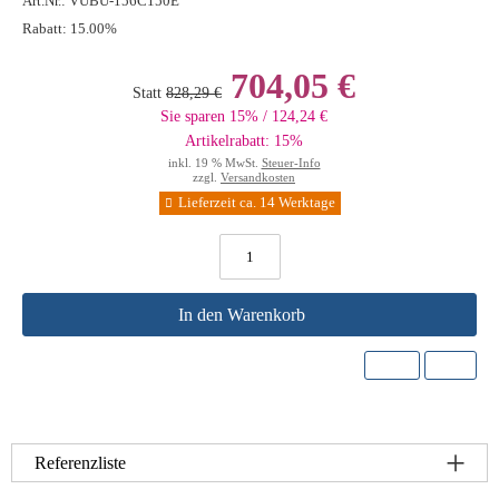
Art.Nr.:
VUBU-156C150E
Rabatt:
15.00%
704,05 €
Statt
828,29 €
Sie sparen 15% / 124,24 €
Artikelrabatt: 15%
inkl. 19 % MwSt.
Steuer-Info
zzgl.
Versandkosten
Lieferzeit ca. 14 Werktage
In den Warenkorb
Referenzliste