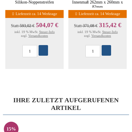
Silikon-Noppenstreifen
Innenmaß 262mm x 260mm x
82mm
Lieferzeit ca. 14 Werktage
Lieferzeit ca. 14 Werktage
504,07 €
315,42 €
Statt
593,02 €
Statt
371,08 €
inkl. 19 % MwSt.
Steuer-Info
inkl. 19 % MwSt.
Steuer-Info
zzgl.
Versandkosten
zzgl.
Versandkosten
IHRE ZULETZT AUFGERUFENEN
ARTIKEL
15%