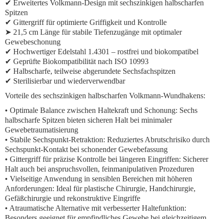
✔ Erweitertes Volkmann-Design mit sechszinkigen halbscharfen
Spitzen
✔ Gittergriff für optimierte Griffigkeit und Kontrolle
➤
21,5 cm Länge für stabile Tiefenzugänge mit optimaler
Gewebeschonung
✔ Hochwertiger Edelstahl 1.4301 – rostfrei und biokompatibel
✔ Geprüfte Biokompatibilität nach ISO 10993
✔ Halbscharfe, teilweise abgerundete Sechsfachspitzen
✔ Sterilisierbar und wiederverwendbar
Vorteile des sechszinkigen halbscharfen Volkmann-Wundhakens:
• Optimale Balance zwischen Haltekraft und Schonung: Sechs
halbscharfe Spitzen bieten sicheren Halt bei minimaler
Gewebetraumatisierung
• Stabile Sechspunkt-Retraktion: Reduziertes Abrutschrisiko durch
Sechspunkt-Kontakt bei schonender Gewebefassung
• Gittergriff für präzise Kontrolle bei längeren Eingriffen: Sicherer
Halt auch bei anspruchsvollen, feinmanipulativen Prozeduren
• Vielseitige Anwendung in sensiblen Bereichen mit höheren
Anforderungen: Ideal für plastische Chirurgie, Handchirurgie,
Gefäßchirurgie und rekonstruktive Eingriffe
• Atraumatische Alternative mit verbesserter Haltefunktion:
Besonders geeignet für empfindliches Gewebe bei gleichzeitigem