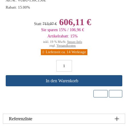
Art.Nr.:
VUBU-150C150E
Rabatt:
15.00%
606,11 €
Statt
713,07 €
Sie sparen 15% / 106,96 €
Artikelrabatt: 15%
inkl. 19 % MwSt.
Steuer-Info
zzgl.
Versandkosten
Lieferzeit ca. 14 Werktage
In den Warenkorb
Referenzliste