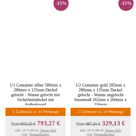
-15%
-15%
1/1 Container silber 580mm x
1/2 Container gold 285mm x
280mm x 135mm Deckel
280mm x 135mm Deckel
gelocht - Wanne gelocht mit
gelocht - Wanne ungelocht
Sicherheitsdeckel mit
Innenmaß 262mm x 260mm x
Außenknopf
116mm
Lieferzeit ca. 14 Werktage
Lieferzeit ca. 14 Werktage
793,27 €
329,13 €
Statt
933,25 €
Statt
387,21 €
inkl. 19 % MwSt.
Steuer-Info
inkl. 19 % MwSt.
Steuer-Info
zzgl.
Versandkosten
zzgl.
Versandkosten