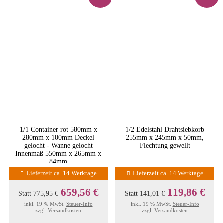
1/1 Container rot 580mm x
1/2 Edelstahl Drahtsiebkorb
280mm x 100mm Deckel
255mm x 245mm x 50mm,
gelocht - Wanne gelocht
Flechtung gewellt
Innenmaß 550mm x 265mm x
84mm
Lieferzeit ca. 14 Werktage
Lieferzeit ca. 14 Werktage
659,56 €
119,86 €
Statt
775,95 €
Statt
141,01 €
inkl. 19 % MwSt.
Steuer-Info
inkl. 19 % MwSt.
Steuer-Info
zzgl.
Versandkosten
zzgl.
Versandkosten