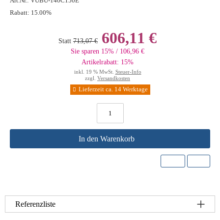
Art.Nr.:
VUBU-140C150E
Rabatt:
15.00%
606,11 €
Statt
713,07 €
Sie sparen 15% / 106,96 €
Artikelrabatt: 15%
inkl. 19 % MwSt.
Steuer-Info
zzgl.
Versandkosten
Lieferzeit ca. 14 Werktage
In den Warenkorb
Referenzliste