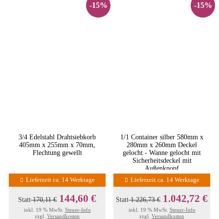
-15%
-15%
3/4 Edelstahl Drahtsiebkorb
1/1 Container silber 580mm x
405mm x 255mm x 70mm,
280mm x 260mm Deckel
Flechtung gewellt
gelocht - Wanne gelocht mit
Sicherheitsdeckel mit
Außenknopf
Lieferzeit ca. 14 Werktage
Lieferzeit ca. 14 Werktage
144,60 €
1.042,72 €
Statt
170,11 €
Statt
1.226,73 €
inkl. 19 % MwSt.
Steuer-Info
inkl. 19 % MwSt.
Steuer-Info
zzgl.
Versandkosten
zzgl.
Versandkosten