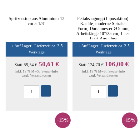
Spritzenstop aus Aluminium 13
Fettabsaugungs(Liposuktion)-
cm 5-1/8"
Kanüle, moderne Spiralen
Form, Durchmesser Ø 5 mm,
Arbeitslänge 10”/25 cm, Luer-
Lock Anschluss
Auf Lager - Lieferzeit ca. 2-5
Auf Lager - Lieferzeit ca. 2-5
Werktage
Werktage
50,61 €
106,00 €
Statt
59,54 €
Statt
124,70 €
inkl. 19 % MwSt.
Steuer-Info
inkl. 19 % MwSt.
Steuer-Info
zzgl.
Versandkosten
zzgl.
Versandkosten
-15%
-15%