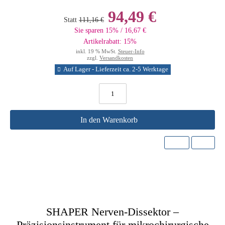
94,49 €
Statt
111,16 €
Sie sparen 15% / 16,67 €
Artikelrabatt: 15%
inkl. 19 % MwSt.
Steuer-Info
zzgl.
Versandkosten
Auf Lager - Lieferzeit ca. 2-5 Werktage
In den Warenkorb
SHAPER Nerven-Dissektor –
Präzisionsinstrument für mikrochirurgische