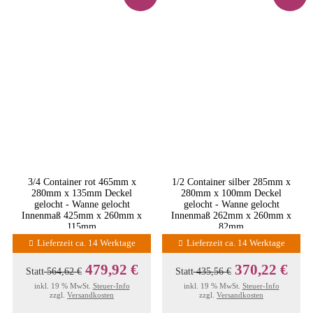
3/4 Container rot 465mm x
1/2 Container silber 285mm x
280mm x 135mm Deckel
280mm x 100mm Deckel
gelocht - Wanne gelocht
gelocht - Wanne gelocht
Innenmaß 425mm x 260mm x
Innenmaß 262mm x 260mm x
115mm
82mm
Lieferzeit ca. 14 Werktage
Lieferzeit ca. 14 Werktage
479,92 €
370,22 €
Statt
564,62 €
Statt
435,56 €
inkl. 19 % MwSt.
Steuer-Info
inkl. 19 % MwSt.
Steuer-Info
zzgl.
Versandkosten
zzgl.
Versandkosten