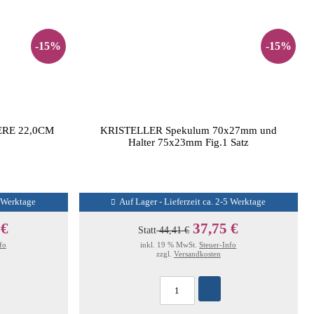
-15%
-15%
RE 22,0CM
KRISTELLER Spekulum 70x27mm und
Halter 75x23mm Fig.1 Satz
5 Werktage
Auf Lager - Lieferzeit ca. 2-5 Werktage
 €
37,75 €
Statt
44,41 €
fo
inkl. 19 % MwSt.
Steuer-Info
zzgl.
Versandkosten