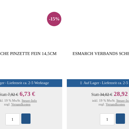
-15%
CHE PINZETTE FEIN 14,5CM
ESMARCH VERBANDS SCHE
er - Lieferzeit ca. 2-5 Werktage
Auf Lager - Lieferzeit ca. 2-
6,73 €
28,92
Statt
7,92 €
Statt
34,02 €
nkl. 19 % MwSt.
Steuer-Info
inkl. 19 % MwSt.
Steuer-In
zzgl.
Versandkosten
zzgl.
Versandkosten