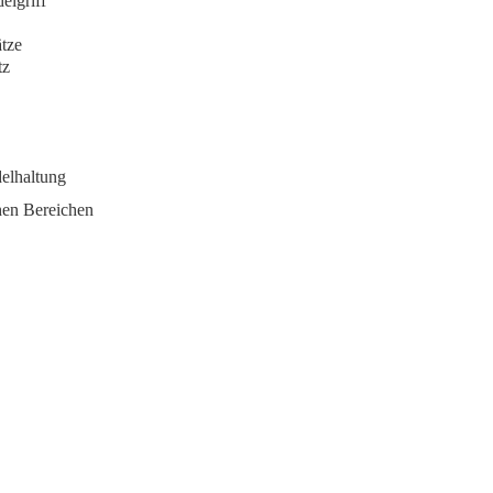
elgriff
ätze
tz
delhaltung
chen Bereichen