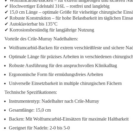
✔
Wolframcarbid-Backen
– für extrem langlebigen und sicheren Nad
✔
Hochwertiger Edelstahl 316L
– rostfrei und langlebig
✔
15,0 cm Länge
– optimale Größe für vielseitige chirurgische Eins
✔
Robuste Konstruktion
– für hohe Belastbarkeit im täglichen Einsa
✔
Autoklavierbar bis 135°C
✔
Korrosionsbeständig
für langjährige Nutzung
Vorteile des Crile-Murray Nadelhalters:
Wolframcarbid-Backen
für extrem verschleißfeste und sichere Na
Optimale Länge
für präzises Arbeiten in verschiedenen chirurgis
Robuste Ausführung
für den anspruchsvollen Klinikalltag
Ergonomische Form
für ermüdungsfreies Arbeiten
Universelle Einsetzbarkeit
in multiple chirurgischen Fächern
Technische Spezifikationen:
Instrumententyp: Nadelhalter nach Crile-Murray
Gesamtlänge: 15,0 cm
Backen: Mit Wolframcarbid-Einsätzen für maximale Haltbarkeit
Geeignet für Nadeln: 2-0 bis 5-0