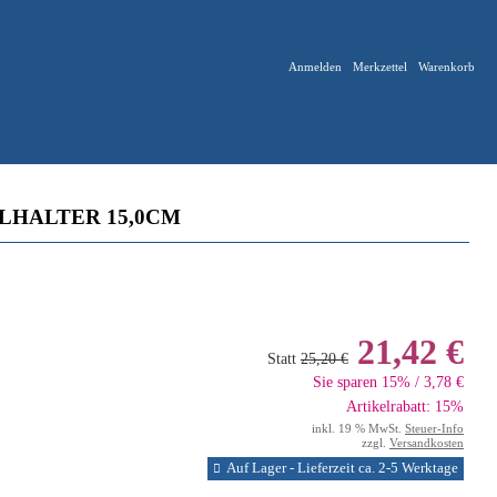
Anmelden
Merkzettel
Warenkorb
LHALTER 15,0CM
21,42 €
Statt
25,20 €
Sie sparen 15% / 3,78 €
Artikelrabatt: 15%
inkl. 19 % MwSt.
Steuer-Info
zzgl.
Versandkosten
Auf Lager - Lieferzeit ca. 2-5 Werktage