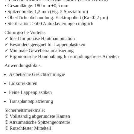
•
Gesamtlänge:
180 mm ±0,5 mm
•
Spitzenbreite:
1,2 mm (Fig. 2 Spezialform)
•
Oberflächenbehandlung:
Elektropoliert (Ra <0,2 μm)
•
Sterilisation:
>500 Autoklavierungen möglich
Chirurgische Vorteile:
✓ Ideal für präzise Hautmanipulation
✓ Besonders geeignet für Lappenplastiken
✓ Minimale Gewebetraumatisierung
✓ Ergonomische Handhabung für ermüdungsfreies Arbeiten
Anwendungsfokus:
Ästhetische Gesichtschirurgie
Lidkorrekturen
Feine Lappenplastiken
Transplantatplatzierung
Sicherheitsmerkmale:
※ Vollständig abgerundete Kanten
※ Atraumatische Spitzengeometrie
※ Rutschfester Mittelteil