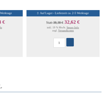
5 Werktage
Auf Lager - Lieferzeit ca. 2-5 Werktage
3 €
32,62 €
Statt
38,38 €
fo
inkl. 19 % MwSt.
Steuer-Info
zzgl.
Versandkosten
L