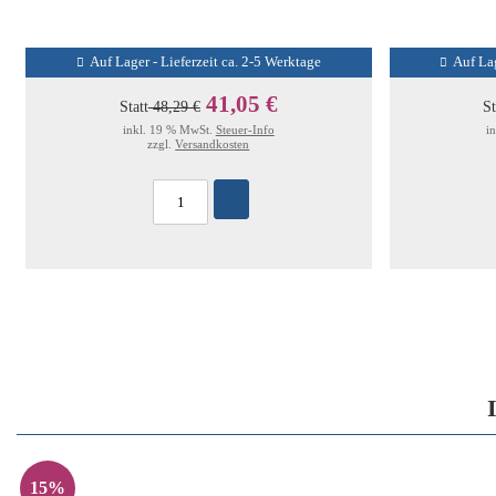
Auf Lager - Lieferzeit ca. 2-5 Werktage
Auf Lag
41,05 €
Statt
48,29 €
St
inkl. 19 % MwSt.
Steuer-Info
i
zzgl.
Versandkosten
15%