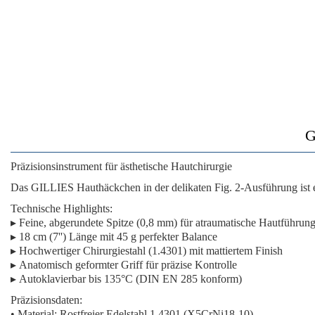
G
Präzisionsinstrument für ästhetische Hautchirurgie
Das
GILLIES Hauthäckchen
in der delikaten Fig. 2-Ausführung ist 
Technische Highlights:
▸
Feine, abgerundete Spitze
(0,8 mm) für atraumatische Hautführun
▸
18 cm (7'') Länge
mit 45 g perfekter Balance
▸
Hochwertiger Chirurgiestahl
(1.4301) mit mattiertem Finish
▸
Anatomisch geformter Griff
für präzise Kontrolle
▸
Autoklavierbar
bis 135°C (DIN EN 285 konform)
Präzisionsdaten:
•
Material:
Rostfreier Edelstahl 1.4301 (X5CrNi18-10)