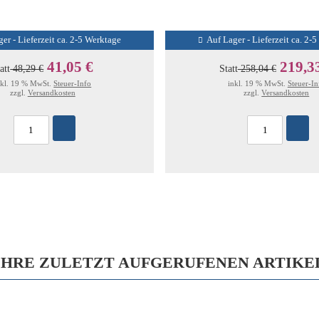
er - Lieferzeit ca. 2-5 Werktage
Auf Lager - Lieferzeit ca. 2-
41,05 €
219,3
att
48,29 €
Statt
258,04 €
nkl. 19 % MwSt.
Steuer-Info
inkl. 19 % MwSt.
Steuer-In
zzgl.
Versandkosten
zzgl.
Versandkosten
IHRE ZULETZT AUFGERUFENEN ARTIKE