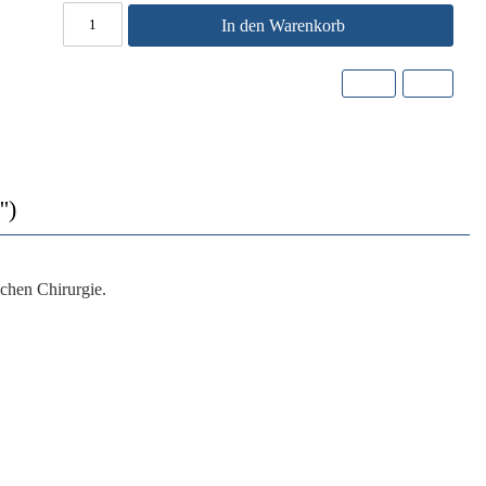
In den Warenkorb
')
schen Chirurgie.