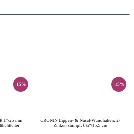
-15%
-15%
t 1”/25 mm,
CRONIN Lippen- & Nasal-Wundhaken, 2-
lichtleiter
Zinken stumpf, 6¼”/15,5 cm