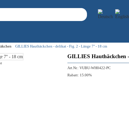
häkchen
GILLIES Hauthäckchen - delikat - Fig. 2 - Länge 7'' - 18 cm
GILLIES Hauthäckchen - de
ld
Art.Nr.:
VUBU-WH0422-PC
Rabatt:
15.00%