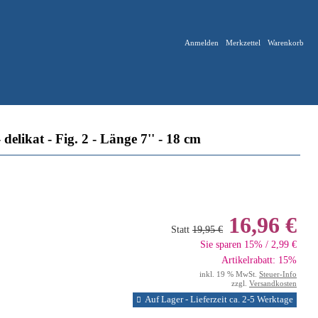
Anmelden
Merkzettel
Warenkorb
likat - Fig. 2 - Länge 7'' - 18 cm
16,96 €
Statt
19,95 €
Sie sparen 15% / 2,99 €
Artikelrabatt: 15%
inkl. 19 % MwSt.
Steuer-Info
zzgl.
Versandkosten
Auf Lager - Lieferzeit ca. 2-5 Werktage