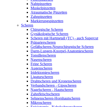
Nahtpinzetten
Muskelpinzetten
Atraumatische Pinzetten
Zahnpinzetten
Markierungspinzetten
Scheren
Chirurgische Scheren
Gynäkologische Scheren
Scheren mit Hartmetall (TC) - auch Supercut
Präparierscheren
Gefäßscheren-Neurochirurgische Scheren
Darm-Lungen-Knorpel-Anatomiescheren
Tonsillenscheren
Nasenscheren
Feine Scheren
Augenscheren
Iridektomiescheren
Ligaturscheren
Drahtscheren und Kronenscheren
Verbandscheren - Gipsscheren
Nagelscheren - Hautscheren
Zahnfleischscheren
Sehnenscheren-Hornhautscheren
Mikroscheren
Episiotomie - Nabelschnurscheren