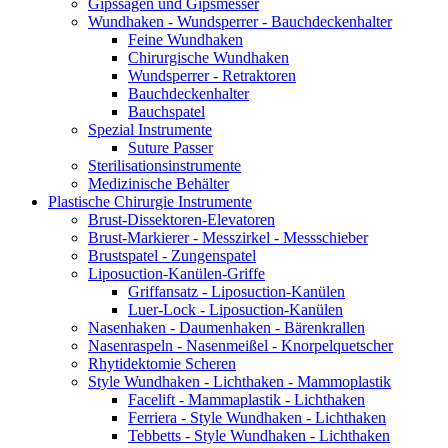
Gipssägen und Gipsmesser
Wundhaken - Wundsperrer - Bauchdeckenhalter
Feine Wundhaken
Chirurgische Wundhaken
Wundsperrer - Retraktoren
Bauchdeckenhalter
Bauchspatel
Spezial Instrumente
Suture Passer
Sterilisationsinstrumente
Medizinische Behälter
Plastische Chirurgie Instrumente
Brust-Dissektoren-Elevatoren
Brust-Markierer - Messzirkel - Messschieber
Brustspatel - Zungenspatel
Liposuction-Kanülen-Griffe
Griffansatz - Liposuction-Kanülen
Luer-Lock - Liposuction-Kanülen
Nasenhaken - Daumenhaken - Bärenkrallen
Nasenraspeln - Nasenmeißel - Knorpelquetscher
Rhytidektomie Scheren
Style Wundhaken - Lichthaken - Mammoplastik
Facelift - Mammaplastik - Lichthaken
Ferriera - Style Wundhaken - Lichthaken
Tebbetts - Style Wundhaken - Lichthaken