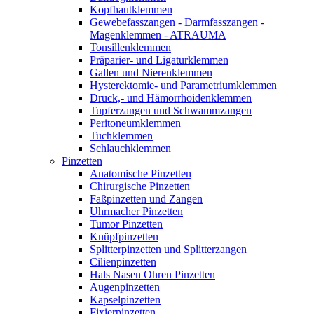
Kopfhautklemmen
Gewebefasszangen - Darmfasszangen -
Magenklemmen - ATRAUMA
Tonsillenklemmen
Präparier- und Ligaturklemmen
Gallen und Nierenklemmen
Hysterektomie- und Parametriumklemmen
Druck,- und Hämorrhoidenklemmen
Tupferzangen und Schwammzangen
Peritoneumklemmen
Tuchklemmen
Schlauchklemmen
Pinzetten
Anatomische Pinzetten
Chirurgische Pinzetten
Faßpinzetten und Zangen
Uhrmacher Pinzetten
Tumor Pinzetten
Knüpfpinzetten
Splitterpinzetten und Splitterzangen
Cilienpinzetten
Hals Nasen Ohren Pinzetten
Augenpinzetten
Kapselpinzetten
Fixierpinzetten