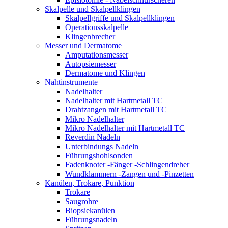
Skalpelle und Skalpellklingen
Skalpellgriffe und Skalpellklingen
Operationsskalpelle
Klingenbrecher
Messer und Dermatome
Amputationsmesser
Autopsiemesser
Dermatome und Klingen
Nahtinstrumente
Nadelhalter
Nadelhalter mit Hartmetall TC
Drahtzangen mit Hartmetall TC
Mikro Nadelhalter
Mikro Nadelhalter mit Hartmetall TC
Reverdin Nadeln
Unterbindungs Nadeln
Führungshohlsonden
Fadenknoter -Fänger -Schlingendreher
Wundklammern -Zangen und -Pinzetten
Kanülen, Trokare, Punktion
Trokare
Saugrohre
Biopsiekanülen
Führungsnadeln