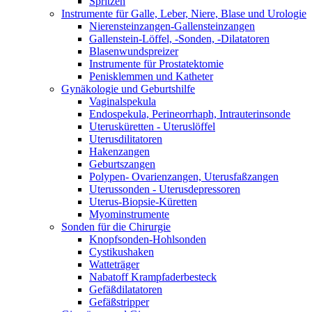
Spritzen
Instrumente für Galle, Leber, Niere, Blase und Urologie
Nierensteinzangen-Gallensteinzangen
Gallenstein-Löffel, -Sonden, -Dilatatoren
Blasenwundspreizer
Instrumente für Prostatektomie
Penisklemmen und Katheter
Gynäkologie und Geburtshilfe
Vaginalspekula
Endospekula, Perineorrhaph, Intrauterinsonde
Uterusküretten - Uteruslöffel
Uterusdilitatoren
Hakenzangen
Geburtszangen
Polypen- Ovarienzangen, Uterusfaßzangen
Uterussonden - Uterusdepressoren
Uterus-Biopsie-Küretten
Myominstrumente
Sonden für die Chirurgie
Knopfsonden-Hohlsonden
Cystikushaken
Watteträger
Nabatoff Krampfaderbesteck
Gefäßdilatatoren
Gefäßstripper